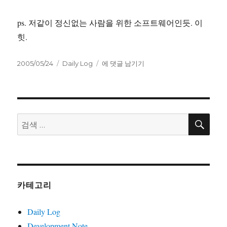
ps. 저같이 정신없는 사람을 위한 소프트웨어인듯. 이
힛.
작
카
구
2005/05/24
Daily Log
에 댓글 남기기
성
테
글
일
고
데
자
리
스
크
톱.
검
검
색
색:
카테고리
Daily Log
Development Note