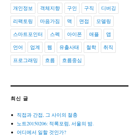
개인정보
객체지향
구인
구직
디버깅
리팩토링
마음가짐
맥
면접
모델링
스마트포인터
스펙
아이폰
애플
앱
언어
업계
웹
유출사태
철학
취직
프로그래밍
흐름
흐름중심
최신 글
직접과 간접, 그 사이의 절충
노트20150206: 적록포럼, 서울의 밤.
어디에서 일할 것인가?