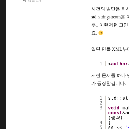
에 댓글 2개
자
고
XML
사건의 발단은 회사
리
생
std::strings
성
을
후.. 이런저런 고
위
요.
한
C++
라
일단 만들 XML부
이
브
1
<
author
러
리
저런 문서를 하나 만들
가 등장할겁니다.
1
std::st
2
3
void
ma
const
&a
(생략)..
4
{
5
ss <<
"