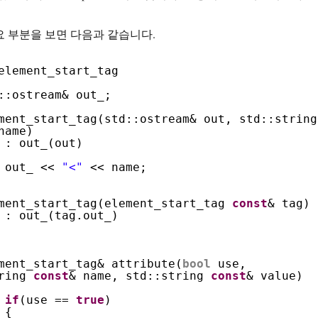
 주요 부분을 보면 다음과 같습니다.
element_start_tag
::ostream& out_;
ment_start_tag(std::ostream& out, std::string
name)
: out_(out)
out_ <<
"<"
<< name;
ment_start_tag(element_start_tag
const
& tag)
: out_(tag.out_)
ment_start_tag& attribute(
bool
use,
tring
const
& name, std::string
const
& value)
if
(use ==
true
)
{