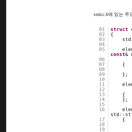
xmlcc.h에 있는
01
struct
02
{
03
std
04
05
ele
const
& 
06
07
{
08
09
};
10
11
ele
12
13
{
14
};
15
16
ele
std::s
17
{
18
19