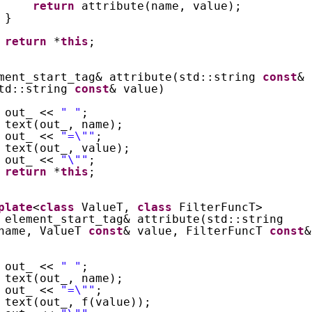
return
attribute(name, value);
}
return
*
this
;
ment_start_tag& attribute(std::string
const
&
std::string
const
& value)
out_ <<
" "
;
text(out_, name);
out_ <<
"=\""
;
text(out_, value);
out_ <<
"\""
;
return
*
this
;
plate
<
class
ValueT,
class
FilterFuncT>
element_start_tag& attribute(std::string
name, ValueT
const
& value, FilterFuncT
const
&
out_ <<
" "
;
text(out_, name);
out_ <<
"=\""
;
text(out_, f(value));