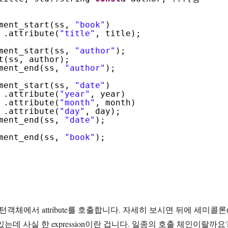
ment_start(ss,
"book"
)
.attribute(
"title"
, title);
ment_start(ss,
"author"
);
t(ss, author);
ment_end(ss,
"author"
);
ment_start(ss,
"date"
)
.attribute(
"year"
, year)
.attribute(
"month"
, month)
.attribute(
"day"
, day);
ment_end(ss,
"date"
);
ment_end(ss,
"book"
);
()의 리턴객체에서 attribute를 호출합니다. 자세히 보시면 뒤에 세미콜론(
는데 사실 한 expression이란 겁니다. 일종의 호출 체인이랄까요