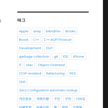
태그
지
Apple
array
blendmix
Books
Boost
C++
C++ AOP Flowcut!
Development
DLP
garbage collection
git
IDE
iPhone
IT
Mac
Object-Oriented
OOP revisited
Refactoring
RSS
SNS
Zero Configuration automatic lookup
개인정보
객체지향
구인
구직
디버깅
리팩토링
마음가짐
맥
면접
모델링