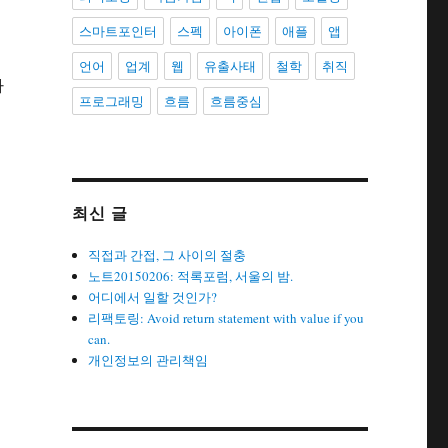
스마트포인터
스펙
아이폰
애플
앱
언어
업계
웹
유출사태
철학
취직
다
프로그래밍
흐름
흐름중심
최신 글
직접과 간접, 그 사이의 절충
노트20150206: 적록포럼, 서울의 밤.
어디에서 일할 것인가?
리팩토링: Avoid return statement with value if you
can.
개인정보의 관리책임