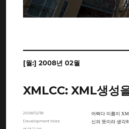
[월:]
2008년 02월
XMLCC: XML생성
작
어쩌다 이름이 XM
2008/02/18
성
카
신의 뜻이라 생각하
Development Note
일
테
XMLCC: