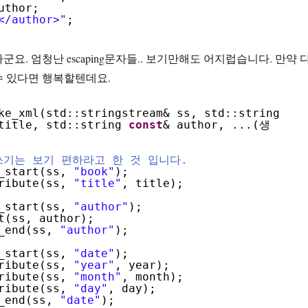
uthor;
</author>"
;
요. 엄청난 escaping문자들.. 보기만해도 어지럽습니다. 만약 
수 있다면 행복할텐데요.
ke_xml(std::stringstream& ss, std::string
title, std::string
const
& author, ...(생
쓰기는 보기 편하라고 한 것 입니다.
t_start(ss,
"book"
);
ribute(ss,
"title"
, title);
t_start(ss,
"author"
);
t(ss, author);
t_end(ss,
"author"
);
t_start(ss,
"date"
);
ribute(ss,
"year"
, year);
ribute(ss,
"month"
, month);
ribute(ss,
"day"
, day);
t_end(ss,
"date"
);