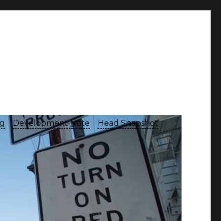
og
Development Note
Head Snapshot