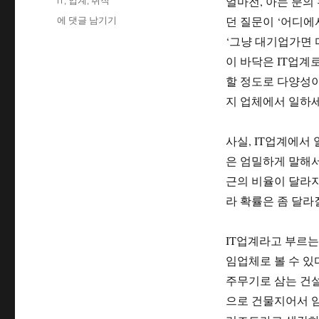
얼마전, 아는 분의
IT
,
업계
,
취직
자
고
그
어
던 질문이 ‘어디에
에 댓글 남기기
리
디
‘그냥 대기업가면 다
에
이 바닥은 IT업계
서
일
할 정도로 다양성이
할
지 업체에서 일하세요
것
인
가?
사실, IT업계에서
은 엄밀하게 말해서
근의 비율이 달라지
라 확률은 좀 달라질
IT업계라고 부르는 
임업체로 볼 수 있
주무기로 삼는 건설
으로 건물지어서 임