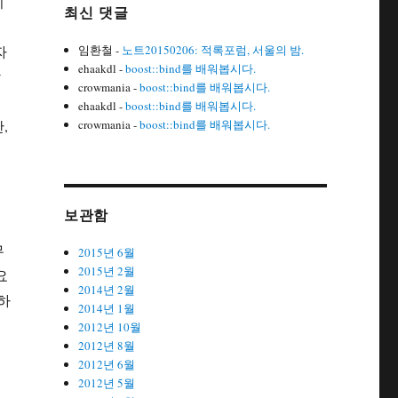
이
최신 댓글
자
임환철
-
노트20150206: 적록포럼, 서울의 밤.
ehaakdl
-
boost::bind를 배워봅시다.
빡
crowmania
-
boost::bind를 배워봅시다.
정
ehaakdl
-
boost::bind를 배워봅시다.
,
crowmania
-
boost::bind를 배워봅시다.
보관함
보
무
2015년 6월
2015년 2월
요
2014년 2월
하
2014년 1월
2012년 10월
2012년 8월
2012년 6월
2012년 5월