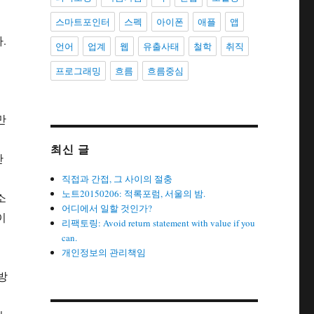
스마트포인터
스펙
아이폰
애플
앱
.
언어
업계
웹
유출사태
철학
취직
프로그래밍
흐름
흐름중심
만
최신 글
만
직접과 간접, 그 사이의 절충
노트20150206: 적록포럼, 서울의 밤.
소
어디에서 일할 것인가?
이
리팩토링: Avoid return statement with value if you
can.
개인정보의 관리책임
방