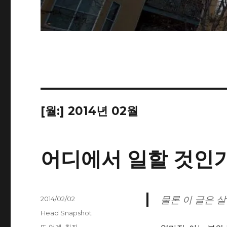
[월:]
2014년 02월
어디에서 일할 것인
물론 이 글은 
작
2014/02/02
성
카
Head Snapshot
일
테
태