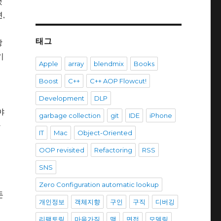
했
,
태그
방
키
Apple
array
blendmix
Books
Boost
C++
C++ AOP Flowcut!
Development
DLP
야
garbage collection
git
IDE
iPhone
따
IT
Mac
Object-Oriented
OOP revisited
Refactoring
RSS
SNS
을
Zero Configuration automatic lookup
돈
개인정보
객체지향
구인
구직
디버깅
리팩토링
마음가짐
맥
면접
모델링