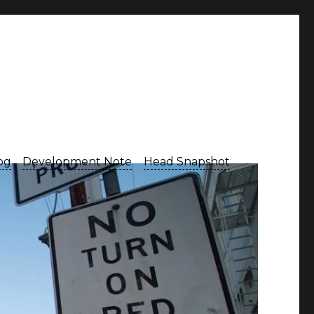
Log
Development Note
Head Snapshot