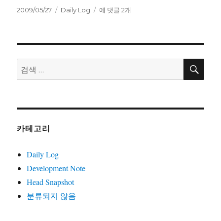
작
카
글
2009/05/27
Daily Log
에 댓글 2개
성
테
들
일
고
을
자
리
정
리
했
검
검
색
습
색:
니
다.
카테고리
Daily Log
Development Note
Head Snapshot
분류되지 않음