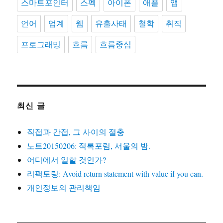
스마트포인터
스펙
아이폰
애플
앱
언어
업계
웹
유출사태
철학
취직
프로그래밍
흐름
흐름중심
최신 글
직접과 간접, 그 사이의 절충
노트20150206: 적록포럼, 서울의 밤.
어디에서 일할 것인가?
리팩토링: Avoid return statement with value if you can.
개인정보의 관리책임