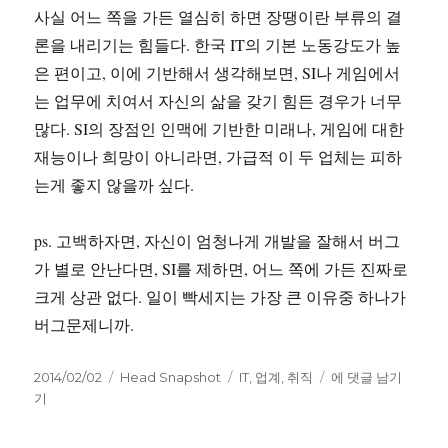
사실 어느 쪽을 가든 열심히 하면 장땡이란 부류의 결
론을 내리기는 힘들다. 한국 IT의 기본 노동강도가 높
은 편이고, 이에 기반해서 생각해보면, SI나 게임에서
는 업무에 치여서 자신의 삶을 갖기 힘든 경우가 너무
많다. SI의 장점인 인맥에 기반한 미래나, 게임에 대한
재능이나 희망이 아니라면, 가급적 이 두 업체는 피하
는게 좋지 않을까 싶다.
ps. 고백하자면, 자신이 엄청나게 개발을 잘해서 버그
가 별로 안난다면, SI를 제하면, 어느 쪽에 가든 진짜로
크게 상관 없다. 일이 빡세지는 가장 큰 이유중 하나가
버그문제니까.
작
카
태
어
2014/02/02
Head Snapshot
IT
,
업계
,
취직
에 댓글 남기
성
테
그
디
기
일
고
에
자
리
서