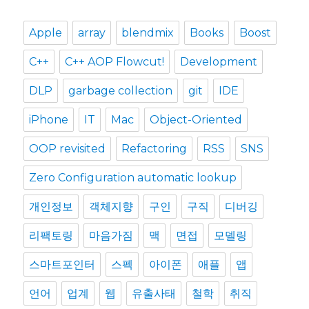
Apple
array
blendmix
Books
Boost
C++
C++ AOP Flowcut!
Development
DLP
garbage collection
git
IDE
iPhone
IT
Mac
Object-Oriented
OOP revisited
Refactoring
RSS
SNS
Zero Configuration automatic lookup
개인정보
객체지향
구인
구직
디버깅
리팩토링
마음가짐
맥
면접
모델링
스마트포인터
스펙
아이폰
애플
앱
언어
업계
웹
유출사태
철학
취직