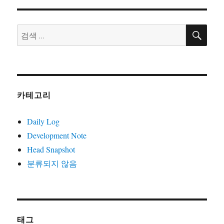
일
할
것
검
검
색
인
색:
가?
카테고리
Daily Log
Development Note
Head Snapshot
분류되지 않음
태그