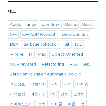
태그
Apple
array
blendmix
Books
Boost
C++
C++ AOP Flowcut!
Development
DLP
garbage collection
git
IDE
iPhone
IT
Mac
Object-Oriented
OOP revisited
Refactoring
RSS
SNS
Zero Configuration automatic lookup
개인정보
객체지향
구인
구직
디버깅
리팩토링
마음가짐
맥
면접
모델링
스마트포인터
스펙
아이폰
애플
앱