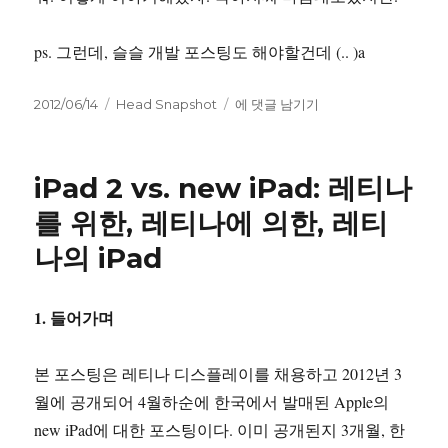
ps. 그런데, 슬슬 개발 포스팅도 해야할건데 (.. )a
작
카
Macbook
2012/06/14
Head Snapshot
에 댓글 남기기
성
테
Pro
일
고
레
자
리
티
iPad 2 vs. new iPad: 레티나
나:
라
를 위한, 레티나에 의한, 레티
인
나의 iPad
업
이
복
잡
1. 들어가며
해
진
본 포스팅은 레티나 디스플레이를 채용하고 2012년 3
이
유
월에 공개되어 4월하순에 한국에서 발매된 Apple의
new iPad에 대한 포스팅이다. 이미 공개된지 3개월, 한