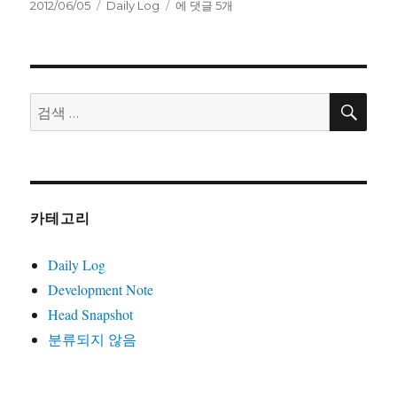
작
카
내
2012/06/05
Daily Log
에 댓글 5개
성
테
가
일
고
당
자
리
신
을
왜
검
검
색
뽑
색:
아
야
하
죠?
카테고리
Daily Log
Development Note
Head Snapshot
분류되지 않음