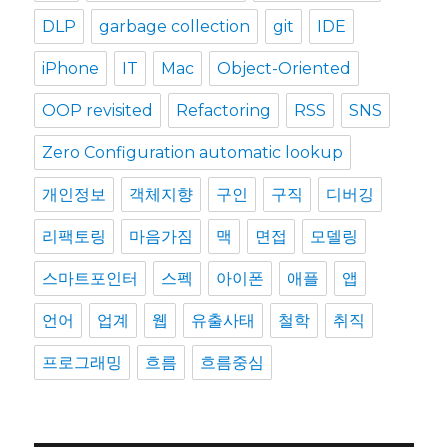
DLP
garbage collection
git
IDE
iPhone
IT
Mac
Object-Oriented
OOP revisited
Refactoring
RSS
SNS
Zero Configuration automatic lookup
개인정보
객체지향
구인
구직
디버깅
리팩토링
마음가짐
맥
면접
모델링
스마트포인터
스펙
아이폰
애플
앱
언어
업계
웹
유출사태
철학
취직
프로그래밍
흐름
흐름중심