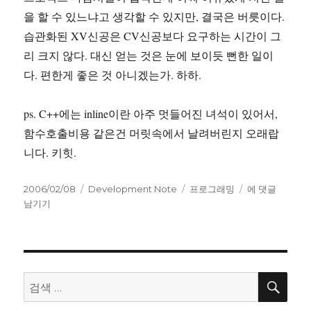
을 할 수 있느냐고 생각할 수 있지만, 결국은 버릇이다.
습관화된 XV신공은 CV신공보다 요구하는 시간이 그
리 크지 않다. 대신 얻는 것은 눈에 보이듯 뻔한 일이
다. 편한게 좋은 것 아니겠는가. 하하.
ps. C++에는 inline이란 아주 멋들어진 녀석이 있어서,
함수호출비용 같은건 머릿속에서 날려버린지 오래랍
니다. 키힛.
작
카
태
Cut
2006/02/08
Development Note
프로그래밍
에 댓글
성
테
그
and
남기기
일
고
Paste.
자
리
이
젠
XV
신
검
검
색
공!
색: