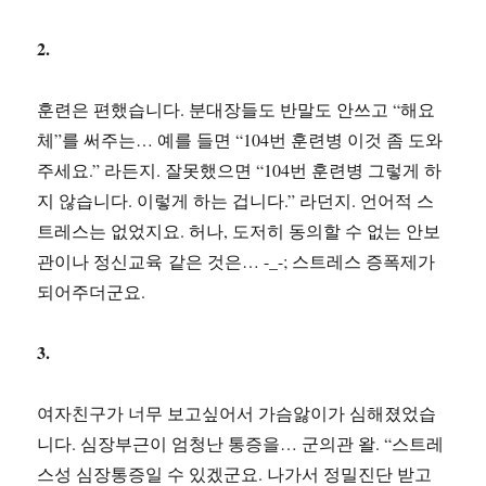
2.
훈련은 편했습니다. 분대장들도 반말도 안쓰고 “해요
체”를 써주는… 예를 들면 “104번 훈련병 이것 좀 도와
주세요.” 라든지. 잘못했으면 “104번 훈련병 그렇게 하
지 않습니다. 이렇게 하는 겁니다.” 라던지. 언어적 스
트레스는 없었지요. 허나, 도저히 동의할 수 없는 안보
관이나 정신교육 같은 것은… -_-; 스트레스 증폭제가
되어주더군요.
3.
여자친구가 너무 보고싶어서 가슴앓이가 심해졌었습
니다. 심장부근이 엄청난 통증을… 군의관 왈. “스트레
스성 심장통증일 수 있겠군요. 나가서 정밀진단 받고