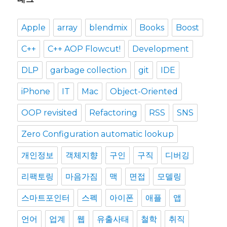
Apple
array
blendmix
Books
Boost
C++
C++ AOP Flowcut!
Development
DLP
garbage collection
git
IDE
iPhone
IT
Mac
Object-Oriented
OOP revisited
Refactoring
RSS
SNS
Zero Configuration automatic lookup
개인정보
객체지향
구인
구직
디버깅
리팩토링
마음가짐
맥
면접
모델링
스마트포인터
스펙
아이폰
애플
앱
언어
업계
웹
유출사태
철학
취직