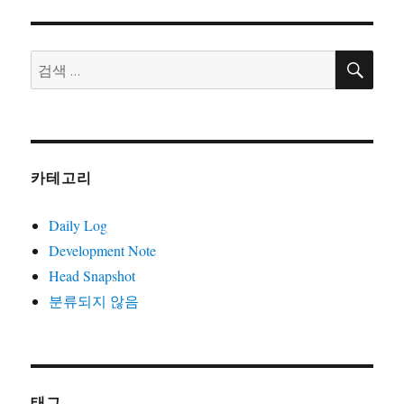
자
리
사
훈
련
검
검
색
다
색:
녀
왔
습
니
다.
카테고리
Daily Log
Development Note
Head Snapshot
분류되지 않음
태그