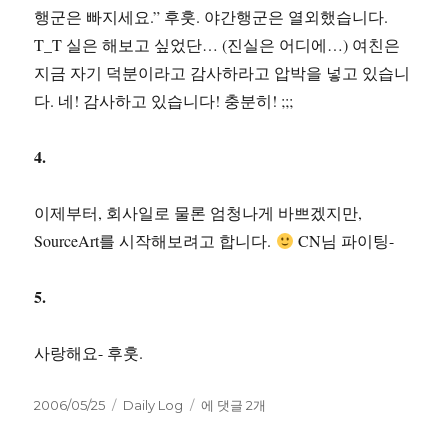
행군은 빠지세요.” 후훗. 야간행군은 열외했습니다.
T_T 실은 해보고 싶었단… (진실은 어디에…) 여친은
지금 자기 덕분이라고 감사하라고 압박을 넣고 있습니
다. 네! 감사하고 있습니다! 충분히! ;;;
4.
이제부터, 회사일로 물론 엄청나게 바쁘겠지만,
SourceArt를 시작해보려고 합니다.
CN님 파이팅-
5.
사랑해요- 후훗.
작
카
기
2006/05/25
Daily Log
에 댓글 2개
성
테
초
일
고
군