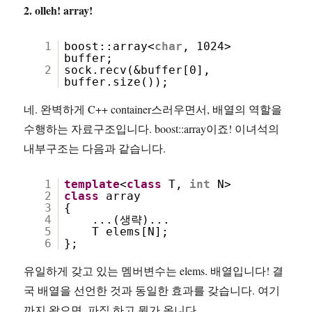
2. olleh! array!
1
boost::array<
char
, 1024>
buffer;
2
sock.recv(&buffer[0],
buffer.size());
네. 완벽하게 C++ container스러우면서, 배열의 역할을
수행하는 자료구조입니다. boost::array
이죠! 이녀석의
내부구조는 다음과 같습니다.
1
template
<
class
T,
int
N>
2
class
array
3
{
4
...(생략)...
5
T elems[N];
6
};
유일하게 갖고 있는 멤버변수는 elems. 배열입니다! 결
국 배열을 선언한 것과 동일한 효과를 갖습니다. 여기
까지 왔으면, 파직 하고 뭔가 옵니다.