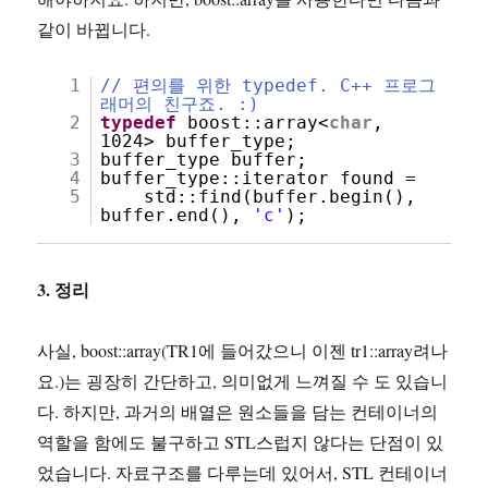
같이 바뀝니다.
1
// 편의를 위한 typedef. C++ 프로그
래머의 친구죠. :)
2
typedef
boost::array<
char
,
1024> buffer_type;
3
buffer_type buffer;
4
buffer_type::iterator found =
5
std::find(buffer.begin(),
buffer.end(),
'c'
);
3. 정리
사실, boost::array(TR1에 들어갔으니 이젠 tr1::array려나
요.)는 굉장히 간단하고, 의미없게 느껴질 수 도 있습니
다. 하지만, 과거의 배열은 원소들을 담는 컨테이너의
역할을 함에도 불구하고 STL스럽지 않다는 단점이 있
었습니다. 자료구조를 다루는데 있어서, STL 컨테이너