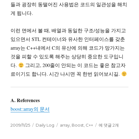
들과 굉장히 동떨어진 사용법은 코드의 일관성을 해치
게 됩니다.
이런 면에서 볼 때, 배열과 동일한 구조/성능을 가지고
있으면서 STL 컨테이너와 유사한 인터페이스를 갖춘
array는 C++내에서 C의 유산에 의해 코드가 망가지는
것을 피할 수 있도록 해주는 상당히 중요한 도구입니
다.
그리고, 200줄이 안되는 이 코드는 좋은 참고자
료이기도 합니다. 시간 나시면 꼭 한번 읽어보시길.
A. References
boost::array의 문서
작
카
태
boost::array
2009/11/25
Daily Log
array
,
Boost
,
C++
에 댓글 2개
성
테
그
를
일
고
배