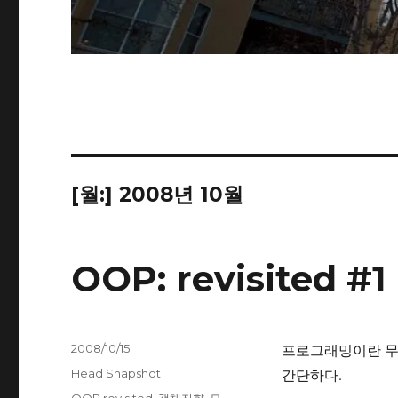
[월:]
2008년 10월
OOP: revisited #1
작
프로그래밍이란 무엇
2008/10/15
성
카
간단하다.
Head Snapshot
일
테
태