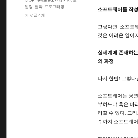
OOP revisited
,
객체지향
,
모
자
고
그
델링
,
철학
,
프로그래밍
소프트웨어를 작성
리
OOP:
에 댓글 4개
revisited
그렇다면, 소프트웨
#1
것은 어려운 일이지
실세계에 존재하는
의 과정
다시 한번! 그렇다
소프트웨어는 당연
부하느냐 혹은 바라
라질 수 있다. 그
수까지 소프트웨어