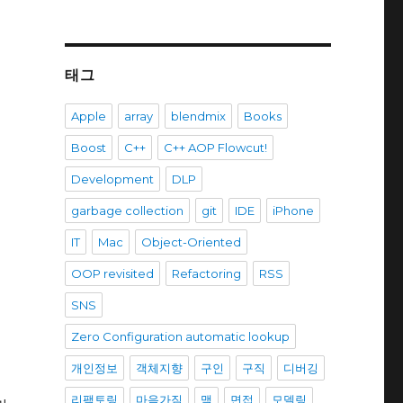
태그
Apple
array
blendmix
Books
Boost
C++
C++ AOP Flowcut!
Development
DLP
garbage collection
git
IDE
iPhone
IT
Mac
Object-Oriented
OOP revisited
Refactoring
RSS
SNS
보
Zero Configuration automatic lookup
개인정보
객체지향
구인
구직
디버깅
리팩토링
마음가짐
맥
면접
모델링