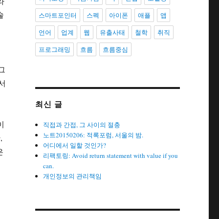
라
술
스마트포인터
스펙
아이폰
애플
앱
언어
업계
웹
유출사태
철학
취직
프로그래밍
흐름
흐름중심
 그
서
최신 글
이
직접과 간접, 그 사이의 절충
노트20150206: 적록포럼, 서울의 밤.
,
어디에서 일할 것인가?
은
리팩토링: Avoid return statement with value if you
can.
개인정보의 관리책임