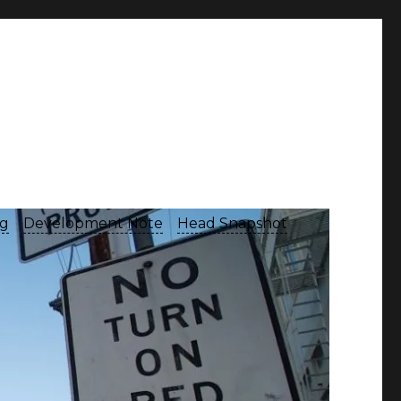
og
Development Note
Head Snapshot