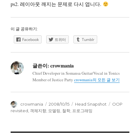
ps2. 레이아웃 깨지는 문제로 다시 엽니다.
이 글 공유하기:
Facebook
트위터
Tumblr
글쓴이:
crowmania
Chief Developer in Somansa Guitar/Vocal in Tonics
Member of Justice Party
crowmania의 모든 글 보기
글
작
카
태
crowmania
2008/10/15
Head Snapshot
OOP
쓴
성
테
그
revisited
,
객체지향
,
모델링
,
철학
,
프로그래밍
이
일
고
자
리