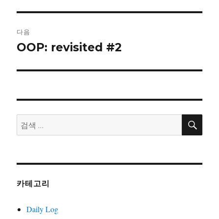
글:
게
이
다음
OOP: revisited #2
다
션
음
글:
검
검
색
색:
카테고리
Daily Log