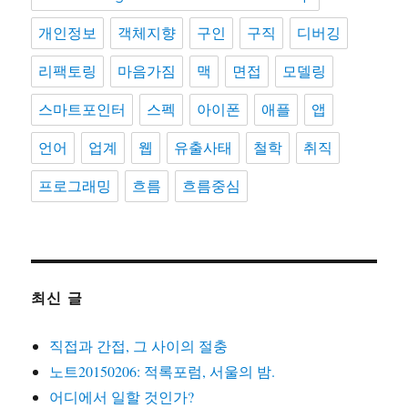
개인정보
객체지향
구인
구직
디버깅
리팩토링
마음가짐
맥
면접
모델링
스마트포인터
스펙
아이폰
애플
앱
언어
업계
웹
유출사태
철학
취직
프로그래밍
흐름
흐름중심
최신 글
직접과 간접, 그 사이의 절충
노트20150206: 적록포럼, 서울의 밤.
어디에서 일할 것인가?