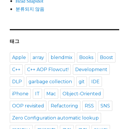
Head Snapshot
분류되지 않음
태그
Apple
array
blendmix
Books
Boost
C++
C++ AOP Flowcut!
Development
DLP
garbage collection
git
IDE
iPhone
IT
Mac
Object-Oriented
OOP revisited
Refactoring
RSS
SNS
Zero Configuration automatic lookup