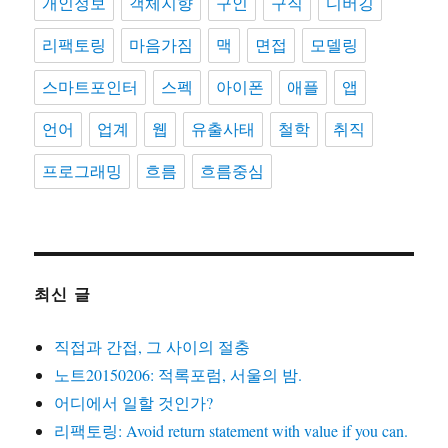
개인정보
객체지향
구인
구직
디버깅
리팩토링
마음가짐
맥
면접
모델링
스마트포인터
스펙
아이폰
애플
앱
언어
업계
웹
유출사태
철학
취직
프로그래밍
흐름
흐름중심
최신 글
직접과 간접, 그 사이의 절충
노트20150206: 적록포럼, 서울의 밤.
어디에서 일할 것인가?
리팩토링: Avoid return statement with value if you can.