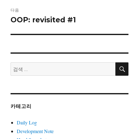
이
다음
OOP: revisited #1
다
션
음
글:
검
검
색
색:
카테고리
Daily Log
Development Note