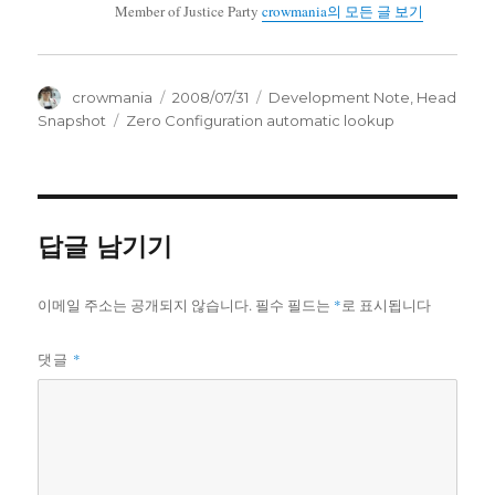
Member of Justice Party
crowmania의 모든 글 보기
글
작
카
crowmania
2008/07/31
Development Note
,
Head
쓴
성
테
태
Snapshot
Zero Configuration automatic lookup
이
일
고
그
자
리
답글 남기기
이메일 주소는 공개되지 않습니다.
필수 필드는
*
로 표시됩니다
*
댓글