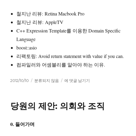
철지난 리뷰: Retina Macbook Pro
철지난 리뷰: AppleTV
C++ Expression Template를 이용한 Domain Specific
Language
boost::asio
리팩토링: Avoid return statement with value if you can.
컴파일러와 어셈블리를 알아야 하는 이유.
작
카
까
2012/10/10
분류되지 않음
에 댓글 남기기
성
테
먹
일
고
지
자
리
말
당원의 제안: 의회와 조직
아
야
지.
0. 들어가며