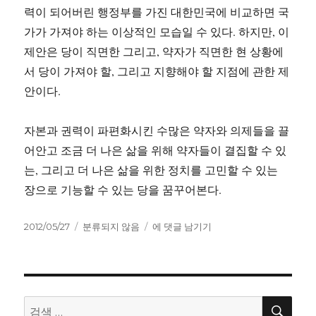
력이 되어버린 행정부를 가진 대한민국에 비교하면 국
가가 가져야 하는 이상적인 모습일 수 있다. 하지만, 이
제안은 당이 직면한 그리고, 약자가 직면한 현 상황에
서 당이 가져야 할, 그리고 지향해야 할 지점에 관한 제
안이다.
자본과 권력이 파편화시킨 수많은 약자와 의제들을 끌
어안고 조금 더 나은 삶을 위해 약자들이 결집할 수 있
는, 그리고 더 나은 삶을 위한 정치를 고민할 수 있는
장으로 기능할 수 있는 당을 꿈꾸어본다.
작
카
당
2012/05/27
분류되지 않음
에 댓글 남기기
성
테
원
일
고
의
자
리
제
안:
의
검
검
색
회