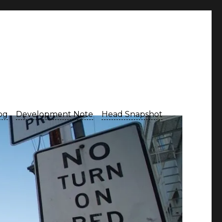
Log
Development Note
Head Snapshot