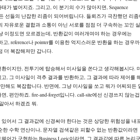
가 벌어지죠. 그리고, 이 분기의 수가 많아지면, Sequence
기 힘든 선들의 난잡한 리좀이 되어버립니다. 들뢰즈가 극찬했던 리좀
의 자유로운 결합과 소통이 아닌 서로를 점점 더 구속하는 꼬인 
그냥 이정도면 모르겠는데, 반환값이 여러개여야 하는 경우에는
못하고, reference나 pointer를 이용한 억지스러운 반환을 하는 경우까
점 더 복잡해져만 갑니다.
전환이지만, 전투기에 탑승해서 미사일을 쏜다고 생각해봅시다. 
고, 그 미사일이 격추 결과를 반환하고, 그 결과에 따라 제어를 
생각만해도 복잡합니다. 반면에, 그냥 미사일을 쏘고 뭐가 어찌되든 
편안하죠. fire-and-forget입니다. call-site에선 신경쓰지 않는겁
서 알아서 하겠죠 뭐.
 있어서 그 결과값에 신경써야 한다는 것은 상당한 위험성을 내
순한 수학 연산이나, 문자열 검색같은 피할수 없는 반환값이라면
어가 구현하는 Business Logic이라면, 그 결과값에 따른 논리