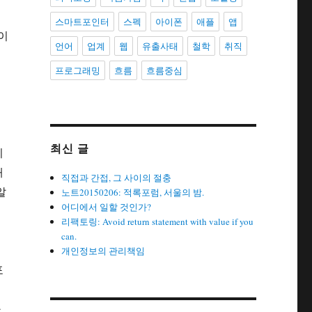
스마트포인터
스펙
아이폰
애플
앱
이
언어
업계
웹
유출사태
철학
취직
실
프로그래밍
흐름
흐름중심
최신 글
미
해
직접과 간접, 그 사이의 절충
알
노트20150206: 적록포럼, 서울의 밤.
어디에서 일할 것인가?
리팩토링: Avoid return statement with value if you
can.
개인정보의 관리책임
포
구