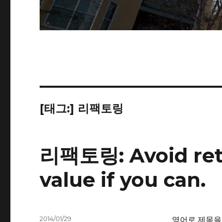
[태그:]
리팩토링
리팩토링: Avoid ret
value if you can.
작
영어로 제목을 쓰
2014/01/29