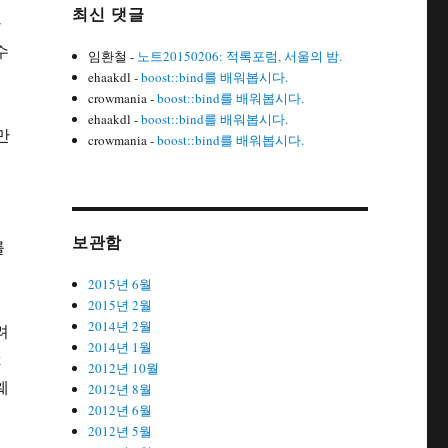
최신 댓글
다
수
임환철
-
노트20150206: 적록포럼, 서울의 밤.
ehaakdl
-
boost::bind를 배워봅시다.
crowmania
-
boost::bind를 배워봅시다.
ehaakdl
-
boost::bind를 배워봅시다.
만
crowmania
-
boost::bind를 배워봅시다.
분
보관함
를
2015년 6월
2015년 2월
2014년 2월
려
2014년 1월
k
2012년 10월
웨
2012년 8월
2012년 6월
2012년 5월