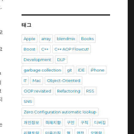
.
태그
모
Apple
array
blendmix
Books
요
Boost
C++
C++ AOP Flowcut!
Development
DLP
garbage collection
git
IDE
iPhone
구
IT
Mac
Object-Oriented
에
코
OOP revisited
Refactoring
RSS
지
SNS
Zero Configuration automatic lookup
개인정보
객체지향
구인
구직
디버깅
는
리팩토링
마음가짐
맥
면접
모델링