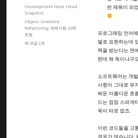
성
카
런 제목이 되
Development Note
,
Head
일
테
Snapshot
자
고
태
Object-Oriented
,
리
그
Refactoring
,
객체지향
,
리팩
프로그래밍 언어에서
토링
델로 표현하는데 있
리
에 댓글 2개
팩
력을 받는다는 면에서
토
한데 왜 독이냐구요
링:
Avoid
return
소프트웨어는 개발
statement
사항이 그대로 유
with
짜둔 아름다운 흐
value
if
드는 점점 스파게티
you
옥이 따로 없죠.
can.
이런 코드들을 고통을
경우가 많습니다. 