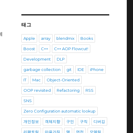
태그
게
Apple
array
blendmix
Books
Boost
C++
C++ AOP Flowcut!
순
Development
DLP
garbage collection
git
IDE
iPhone
IT
Mac
Object-Oriented
OOP revisited
Refactoring
RSS
SNS
Zero Configuration automatic lookup
개인정보
객체지향
구인
구직
디버깅
리팩토링
마음가짐
맥
면접
모델링