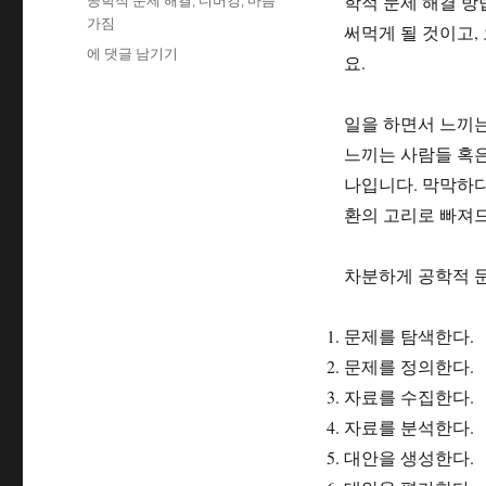
학적 문제 해결 방
공학적 문제 해결
,
디버깅
,
마음
자
고
그
가짐
써먹게 될 것이고,
리
디
에 댓글 남기기
요.
버
깅:
마
일을 하면서 느끼는
음
느끼는 사람들 혹은
가
나입니다. 막막하다
짐.
환의 고리로 빠져드
차분하게 공학적 
문제를 탐색한다.
문제를 정의한다.
자료를 수집한다.
자료를 분석한다.
대안을 생성한다.