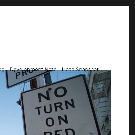
Log
Development Note
Head Snapshot