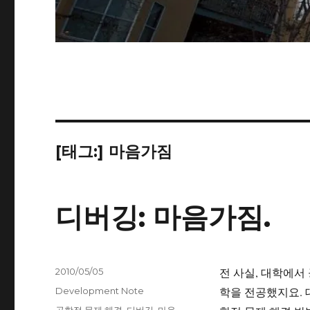
[태그:]
마음가짐
디버깅: 마음가짐.
작
전 사실, 대학에서
2010/05/05
성
카
학을 전공했지요. 
Development Note
일
테
태