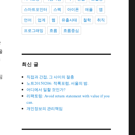
스마트포인터
스펙
아이폰
애플
앱
언어
업계
웹
유출사태
철학
취직
프로그래밍
흐름
흐름중심
당
을
야
최신 글
짐
직접과 간접, 그 사이의 절충
노트20150206: 적록포럼, 서울의 밤.
니
어디에서 일할 것인가?
리팩토링: Avoid return statement with value if you
can.
개인정보의 관리책임