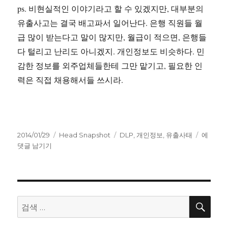
ps. 비현실적인 이야기라고 할 수 있겠지만, 대부분의
유출사고는 결국 배고파서 일어난다. 은행 직원들 월
급 많이 받는다고 말이 많지만, 월급이 적으면, 은행들
다 털리고 난리도 아니겠지. 개인정보도 비슷하다. 민
감한 정보를 외주업체들한테 그만 맡기고, 필요한 인
력은 직접 채용해서들 쓰시라.
작
카
태
개
2014/01/29
Head Snapshot
DLP
,
개인정보
,
유출사태
에
성
테
그
인
댓글 남기기
일
고
정
자
리
보
의
관
리
검
검
색
책
색:
임