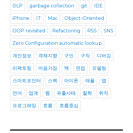
DLP
garbage collection
git
IDE
iPhone
IT
Mac
Object-Oriented
OOP revisited
Refactoring
RSS
SNS
Zero Configuration automatic lookup
개인정보
객체지향
구인
구직
디버깅
리팩토링
마음가짐
맥
면접
모델링
스마트포인터
스펙
아이폰
애플
앱
언어
업계
웹
유출사태
철학
취직
프로그래밍
흐름
흐름중심