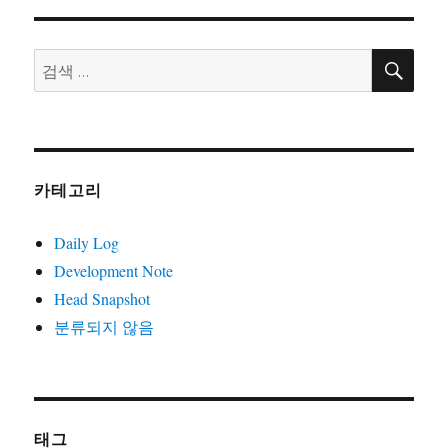
일
할
것
검
검
색
인
색:
가?
카테고리
Daily Log
Development Note
Head Snapshot
분류되지 않음
태그