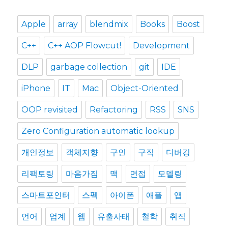
Apple
array
blendmix
Books
Boost
C++
C++ AOP Flowcut!
Development
DLP
garbage collection
git
IDE
iPhone
IT
Mac
Object-Oriented
OOP revisited
Refactoring
RSS
SNS
Zero Configuration automatic lookup
개인정보
객체지향
구인
구직
디버깅
리팩토링
마음가짐
맥
면접
모델링
스마트포인터
스펙
아이폰
애플
앱
언어
업계
웹
유출사태
철학
취직