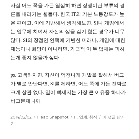
사실 어느 쪽을 가든 열심히 하면 장땡이란 부류의 결
론을 내리기는 힘들다. 한국 IT의 기본 노동강도가 높
은 편이고, 이에 기반해서 생각해보면, SI나 게임에서
는 업무에 치여서 자신의 삶을 갖기 힘든 경우가 너무
많다. SI의 장점인 인맥에 기반한 미래나, 게임에 대한
재능이나 희망이 아니라면, 가급적 이 두 업체는 피하
는게 좋지 않을까 싶다.
ps. 고백하자면, 자신이 엄청나게 개발을 잘해서 버그
가 별로 안난다면, SI를 제하면, 어느 쪽에 가든 진짜로
크게 상관 없다. 일이 빡세지는 가장 큰 이유중 하나가
버그문제니까.
작
카
태
어
2014/02/02
Head Snapshot
IT
,
업계
,
취직
에 댓글 남기
성
테
그
디
기
일
고
에
자
리
서