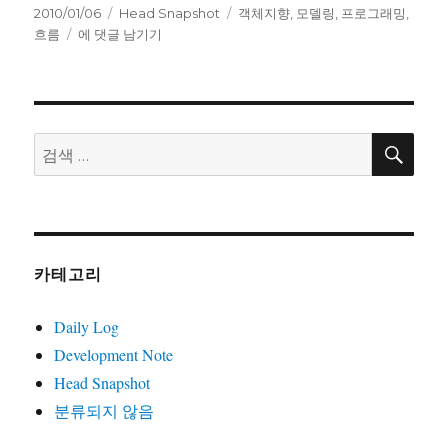
작
카
태
2010/01/06
Head Snapshot
객체지향
,
모델링
,
프로그래밍
,
성
집
테
그
흐름
에 댓글 남기기
일
착
고
자
하
리
고
있
는
검
검
색
것:
색:
흐
름
카테고리
Daily Log
Development Note
Head Snapshot
분류되지 않음