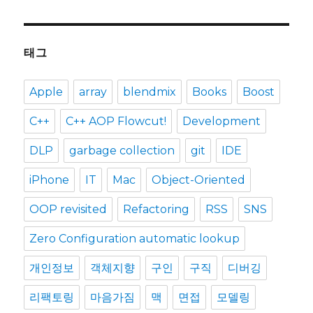
태그
Apple
array
blendmix
Books
Boost
C++
C++ AOP Flowcut!
Development
DLP
garbage collection
git
IDE
iPhone
IT
Mac
Object-Oriented
OOP revisited
Refactoring
RSS
SNS
Zero Configuration automatic lookup
개인정보
객체지향
구인
구직
디버깅
리팩토링
마음가짐
맥
면접
모델링