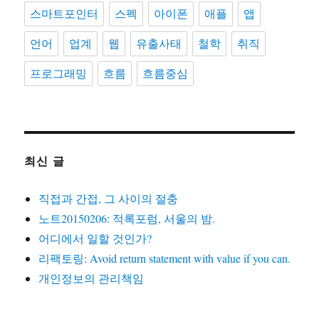
스마트포인터
스펙
아이폰
애플
앱
언어
업계
웹
유출사태
철학
취직
프로그래밍
흐름
흐름중심
최신 글
직접과 간접, 그 사이의 절충
노트20150206: 적록포럼, 서울의 밤.
어디에서 일할 것인가?
리팩토링: Avoid return statement with value if you can.
개인정보의 관리책임