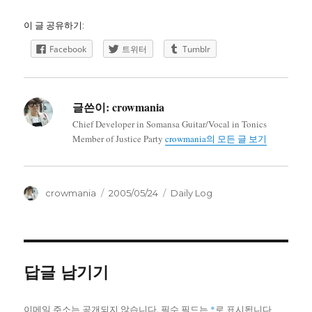
이 글 공유하기:
Facebook
트위터
Tumblr
글쓴이:
crowmania
Chief Developer in Somansa Guitar/Vocal in Tonics
Member of Justice Party
crowmania의 모든 글 보기
글
작
카
crowmania
2005/05/24
Daily Log
쓴
성
테
이
일
고
자
리
답글 남기기
이메일 주소는 공개되지 않습니다.
필수 필드는
*
로 표시됩니다