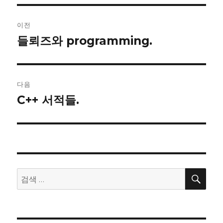
글
이전
내
들뢰즈와 programming.
이
전
비
글:
게
다음
이
C++ 서적들.
다
음
션
글:
검
검
색
색: