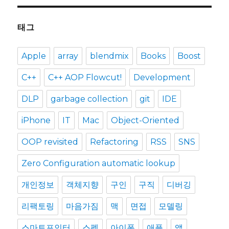
태그
Apple
array
blendmix
Books
Boost
C++
C++ AOP Flowcut!
Development
DLP
garbage collection
git
IDE
iPhone
IT
Mac
Object-Oriented
OOP revisited
Refactoring
RSS
SNS
Zero Configuration automatic lookup
개인정보
객체지향
구인
구직
디버깅
리팩토링
마음가짐
맥
면접
모델링
스마트포인터
스펙
아이폰
애플
앱