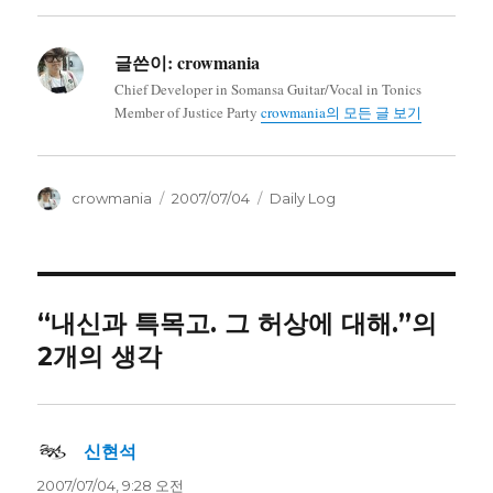
글쓴이:
crowmania
Chief Developer in Somansa Guitar/Vocal in Tonics
Member of Justice Party
crowmania의 모든 글 보기
글
작
카
crowmania
2007/07/04
Daily Log
쓴
성
테
이
일
고
자
리
“내신과 특목고. 그 허상에 대해.”의
2개의 생각
신현석
댓
글:
2007/07/04, 9:28 오전