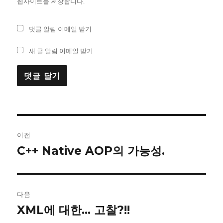
웹사이트를 저장합니다.
댓글 알림 이메일 받기
새 글 알림 이메일 받기
글
이전
내
C++ Native AOP의 가능성.
이
전
비
글:
게
다음
이
XML에 대한… 고찰?!!
다