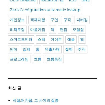
OOP revisited
Refactoring
RSS
SNS
Zero Configuration automatic lookup
개인정보
객체지향
구인
구직
디버깅
리팩토링
마음가짐
맥
면접
모델링
스마트포인터
스펙
아이폰
애플
앱
언어
업계
웹
유출사태
철학
취직
프로그래밍
흐름
흐름중심
최신 글
직접과 간접, 그 사이의 절충