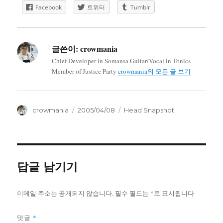
Facebook
트위터
Tumblr
글쓴이:
crowmania
Chief Developer in Somansa Guitar/Vocal in Tonics
Member of Justice Party
crowmania의 모든 글 보기
글
작
카
crowmania
2005/04/08
Head Snapshot
쓴
성
테
이
일
고
자
리
답글 남기기
이메일 주소는 공개되지 않습니다.
필수 필드는
*
로 표시됩니다
*
댓글