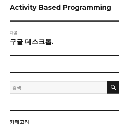
내
Activity Based Programming
이
전
비
글:
게
다음
이
구글 데스크톱.
다
음
션
글:
검
검
색
색:
카테고리