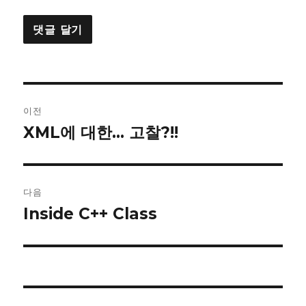
글
이전
내
XML에 대한… 고찰?!!
이
전
비
글:
게
다음
이
Inside C++ Class
다
음
션
글: