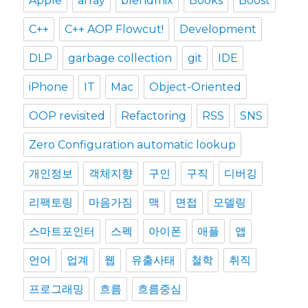
Apple
array
blendmix
Books
Boost
C++
C++ AOP Flowcut!
Development
DLP
garbage collection
git
IDE
iPhone
IT
Mac
Object-Oriented
OOP revisited
Refactoring
RSS
SNS
Zero Configuration automatic lookup
개인정보
객체지향
구인
구직
디버깅
리팩토링
마음가짐
맥
면접
모델링
스마트포인터
스펙
아이폰
애플
앱
언어
업계
웹
유출사태
철학
취직
프로그래밍
흐름
흐름중심