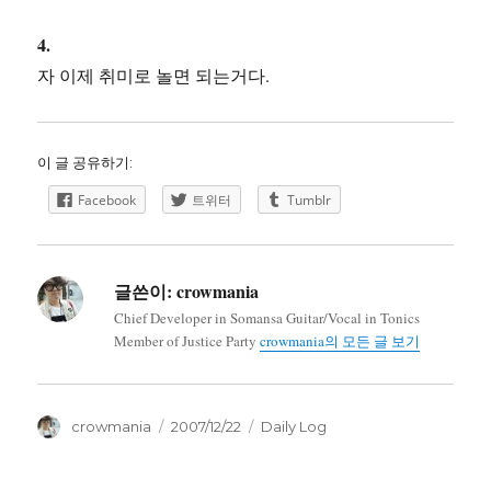
4.
자 이제 취미로 놀면 되는거다.
이 글 공유하기:
Facebook
트위터
Tumblr
글쓴이:
crowmania
Chief Developer in Somansa Guitar/Vocal in Tonics
Member of Justice Party
crowmania의 모든 글 보기
글
작
카
crowmania
2007/12/22
Daily Log
쓴
성
테
이
일
고