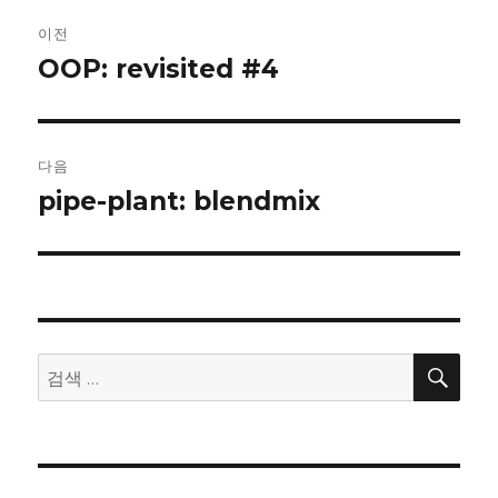
글
이전
내
OOP: revisited #4
이
전
비
글:
게
다음
이
pipe-plant: blendmix
다
음
션
글:
검
검
색
색: