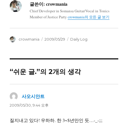
글쓴이:
crowmania
Chief Developer in Somansa Guitar/Vocal in Tonics
Member of Justice Party
crowmania의 모든 글 보기
글
작
카
crowmania
2009/05/29
Daily Log
쓴
성
테
이
일
고
자
리
“쉬운 글.”의 2개의 생각
사오시안트
댓
글:
2009/05/30, 9:44 오후
질지내고 있다! 우하하. 한 3~$년만인 듯…-_-;;;