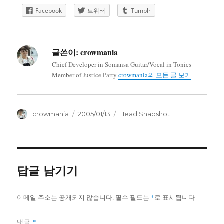
Facebook
트위터
Tumblr
글쓴이:
crowmania
Chief Developer in Somansa Guitar/Vocal in Tonics
Member of Justice Party
crowmania의 모든 글 보기
글
작
카
crowmania
2005/01/13
Head Snapshot
쓴
성
테
이
일
고
자
리
답글 남기기
이메일 주소는 공개되지 않습니다.
필수 필드는
*
로 표시됩니다
*
댓글