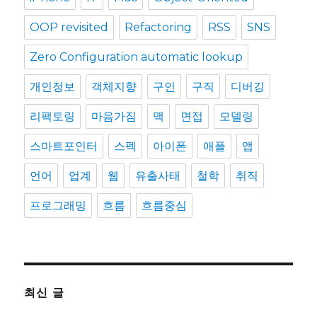
OOP revisited
Refactoring
RSS
SNS
Zero Configuration automatic lookup
개인정보
객체지향
구인
구직
디버깅
리팩토링
마음가짐
맥
면접
모델링
스마트포인터
스펙
아이폰
애플
앱
언어
업계
웹
유출사태
철학
취직
프로그래밍
흐름
흐름중심
최신 글