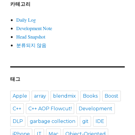
카테고리
Daily Log
Development Note
Head Snapshot
분류되지 않음
태그
Apple
array
blendmix
Books
Boost
C++
C++ AOP Flowcut!
Development
DLP
garbage collection
git
IDE
iPhone
IT
Mac
Object-Oriented