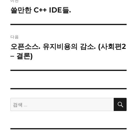
이전
내
쓸만한 C++ IDE들.
이
전
비
글:
게
다음
이
오픈소스. 유지비용의 감소. (사회편2
다
음
– 결론)
션
글:
검
검
색
색: