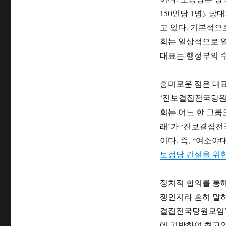
150인당 1명), 
고 있다. 기본적으
회는 일상적으로 열
대표는 행정부의 
흥미로운 점은 대
‘진보결집전국당원
회는 어느 한 그룹
래’가 ‘진보결집전
이다. 즉, “여소야
보정당 건설을 위한
정치적 합의를 통해
쟁인지라 흔히 말하
결집전국당원모임’
에 기반하여 최고