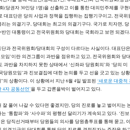
당대회(당권자 30인당 1명)을 선출하고 이를 통한 대의민주제를 구
로 대표단은 당의 사업과 정책을 집행하는 집행기구이고, 전국위
리는 의결기구, 당대회는 최고의 의결기구다. 국가로 치자면, 당
수반인 대통령이고 전국위원회와 당대회는 국회라고 보면 되겠다
표단과 전국위원회/당대회의 구성이 다르다는 사실이다. 대표단
모임’이란 의견그룹이 과반을 점유하고 있고, 전국위원회와 당
도 과반을 차지하지 못한 상태에서 ‘신좌파 당원회의’와 ‘당의 미
국당원모임’과 진보결집에 대한 논의를 두고 선을 긋고 있는 상황
대”의 상황이다. 이 상황에서 지난 6월 4일 발표된
‘새로운 대중적 
 4자 공동선언’
을 두고 갑론을박이 벌어지고 있다.
 잘 풀어 나갈 수 있다면 좋겠지만, 당의 진로를 놓고 벌어지는 
는 ‘통합파’와 ‘사수파’의 평행선 달리기가 계속되고 있다. ‘진보
은 당직선거때부터 당원들의 의사를 당원총투표를 통해 묻고, 
의 의결기구인 당대회를 통해 당의 진로를 결정짓자는 주장을 하