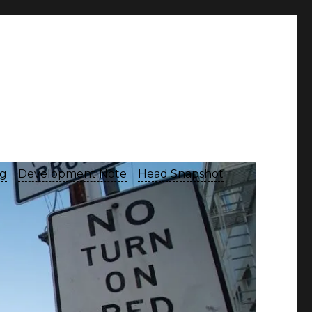
og
Development Note
Head Snapshot