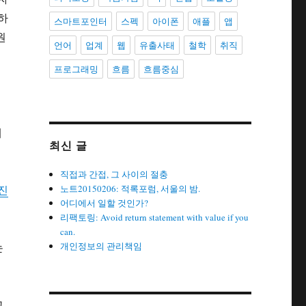
현하
스마트포인터
스펙
아이폰
애플
앱
원
언어
업계
웹
유출사태
철학
취직
프로그래밍
흐름
흐름중심
.
은
대
최신 글
직접과 간접, 그 사이의 절충
진
노트20150206: 적록포럼, 서울의 밤.
어디에서 일할 것인가?
리팩토링: Avoid return statement with value if you
can.
논
개인정보의 관리책임
이
고