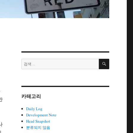
검
검
색
색:
행
을
카테고리
만
Daily Log
Development Note
Head Snapshot
사
분류되지 않음
제