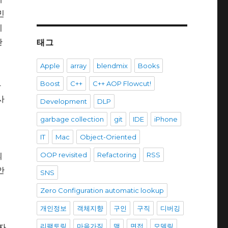
민
이
관
태그
Apple
array
blendmix
Books
-
Boost
C++
C++ AOP Flowcut!
사
Development
DLP
도
garbage collection
git
IDE
iPhone
IT
Mac
Object-Oriented
이
의
OOP revisited
Refactoring
RSS
안
SNS
Zero Configuration automatic lookup
개인정보
객체지향
구인
구직
디버깅
문
자
리팩토링
마음가짐
맥
면접
모델링