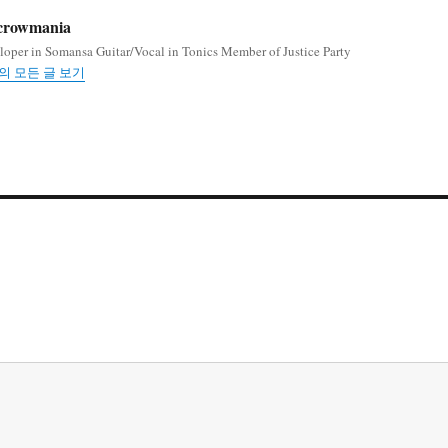
crowmania
loper in Somansa Guitar/Vocal in Tonics Member of Justice Party
ia의 모든 글 보기