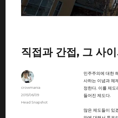
직접과 간접, 그 사
민주주의에 대한 해
사하는 이념과 체제
글
정한다. 이를 제도
crowmania
쓴
작
들어진 제도다.
2015/06/09
이
성
카
Head Snapshot
일
테
많은 제도들이 있겠
자
고
안에 대해서 투표