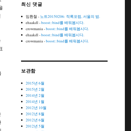
최신 댓글
을
결
임환철
-
노트20150206: 적록포럼, 서울의 밤.
ehaakdl
-
boost::bind를 배워봅시다.
crowmania
-
boost::bind를 배워봅시다.
ehaakdl
-
boost::bind를 배워봅시다.
총
crowmania
-
boost::bind를 배워봅시다.
표
집
보관함
을
2015년 6월
2015년 2월
2014년 2월
2014년 1월
2012년 10월
은
2012년 8월
2012년 6월
한
2012년 5월
에