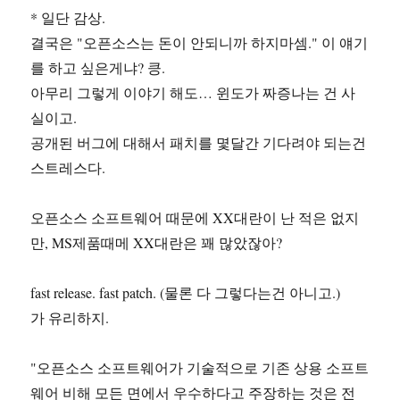
* 일단 감상.
결국은 "오픈소스는 돈이 안되니까 하지마셈." 이 얘기
를 하고 싶은게냐? 킁.
아무리 그렇게 이야기 해도… 윈도가 짜증나는 건 사
실이고.
공개된 버그에 대해서 패치를 몇달간 기다려야 되는건
스트레스다.
오픈소스 소프트웨어 때문에 XX대란이 난 적은 없지
만, MS제품때메 XX대란은 꽤 많았잖아?
fast release. fast patch. (물론 다 그렇다는건 아니고.)
가 유리하지.
"오픈소스 소프트웨어가 기술적으로 기존 상용 소프트
웨어 비해 모든 면에서 우수하다고 주장하는 것은 전