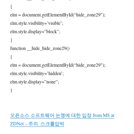
{
elm = document.getElementById(“hide_zone29″);
elm.style.visibility=’visible’;
elm.style.display=”block”;
}
function __hide_hide_zone29()
{
elm = document.getElementById(“hide_zone29″);
elm.style.visibility=’hidden’;
elm.style.display=”none”;
}
오픈소스 소프트웨어 논쟁에 대한 입장 from MS at
ZDNet – 주의. 스크롤압박