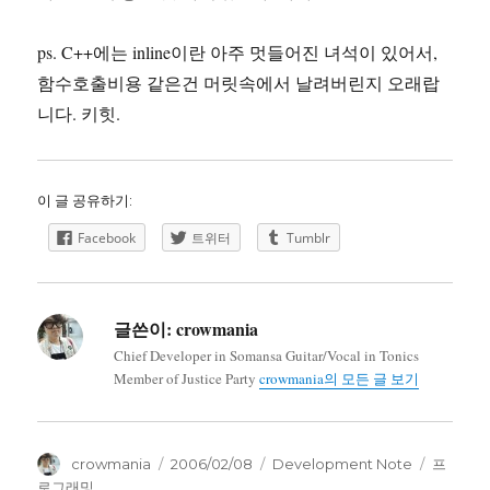
ps. C++에는 inline이란 아주 멋들어진 녀석이 있어서,
함수호출비용 같은건 머릿속에서 날려버린지 오래랍
니다. 키힛.
이 글 공유하기:
Facebook
트위터
Tumblr
글쓴이:
crowmania
Chief Developer in Somansa Guitar/Vocal in Tonics
Member of Justice Party
crowmania의 모든 글 보기
글
작
카
태
crowmania
2006/02/08
Development Note
프
쓴
성
테
그
로그래밍