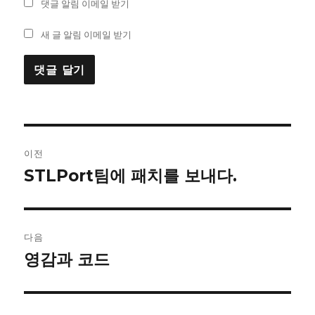
댓글 알림 이메일 받기
새 글 알림 이메일 받기
글
이전
내
STLPort팀에 패치를 보내다.
이
전
비
글:
게
다음
이
영감과 코드
다
음
션
글: