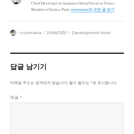
Chief Developer in Somansa Guitar/Vocal in Tonics
Member of Justice Party
crowmania의 모든 글 보기
글
작
카
crowmania
2006/01/10
Development Note
쓴
성
테
이
일
고
자
리
답글 남기기
이메일 주소는 공개되지 않습니다.
필수 필드는
*
로 표시됩니다
*
댓글