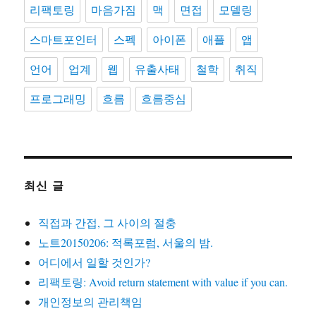
리팩토링
마음가짐
맥
면접
모델링
스마트포인터
스펙
아이폰
애플
앱
언어
업계
웹
유출사태
철학
취직
프로그래밍
흐름
흐름중심
최신 글
직접과 간접, 그 사이의 절충
노트20150206: 적록포럼, 서울의 밤.
어디에서 일할 것인가?
리팩토링: Avoid return statement with value if you can.
개인정보의 관리책임