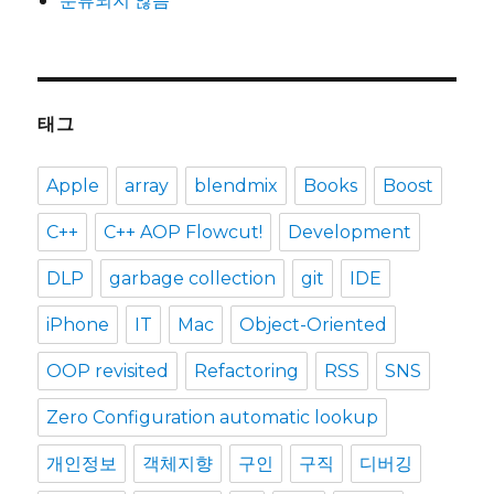
태그
Apple
array
blendmix
Books
Boost
C++
C++ AOP Flowcut!
Development
DLP
garbage collection
git
IDE
iPhone
IT
Mac
Object-Oriented
OOP revisited
Refactoring
RSS
SNS
Zero Configuration automatic lookup
개인정보
객체지향
구인
구직
디버깅