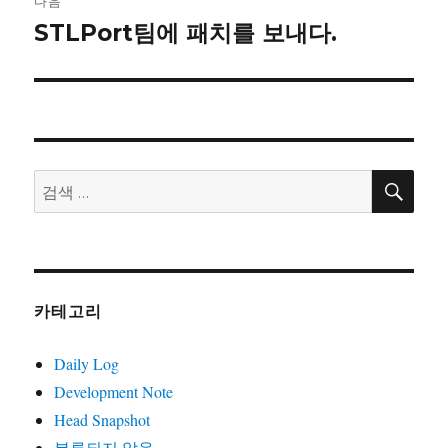
다음
이
STLPort팀에 패치를 보내다.
다
음
션
글:
검
검
색
색:
카테고리
Daily Log
Development Note
Head Snapshot
분류되지 않음