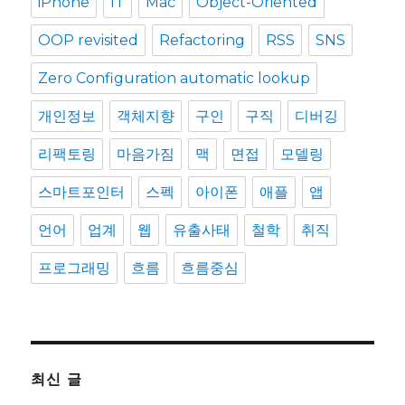
iPhone
IT
Mac
Object-Oriented
OOP revisited
Refactoring
RSS
SNS
Zero Configuration automatic lookup
개인정보
객체지향
구인
구직
디버깅
리팩토링
마음가짐
맥
면접
모델링
스마트포인터
스펙
아이폰
애플
앱
언어
업계
웹
유출사태
철학
취직
프로그래밍
흐름
흐름중심
최신 글