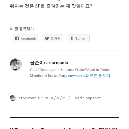
워지는 것은 SF를 즐겨읽는 제 탓일까요?
이 글 공유하기:
Facebook
트위터
Tumblr
글쓴이:
crowmania
Chief Developer in Somansa Guitar/Vocal in Tonics
Member of Justice Party
crowmania의 모든 글 보기
글
작
카
crowmania
2006/06/09
Head Snapshot
쓴
성
테
이
일
고
자
리