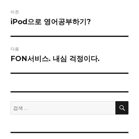
글
이전
내
iPod으로 영어공부하기?
이
전
비
글:
게
다음
이
FON서비스. 내심 걱정이다.
다
음
션
글:
검
검
색
색: