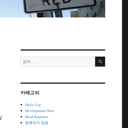
검
검
색
색:
카테고리
Daily Log
국
Development Note
Head Snapshot
발
분류되지 않음