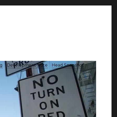
og
Development Note
Head Snapshot