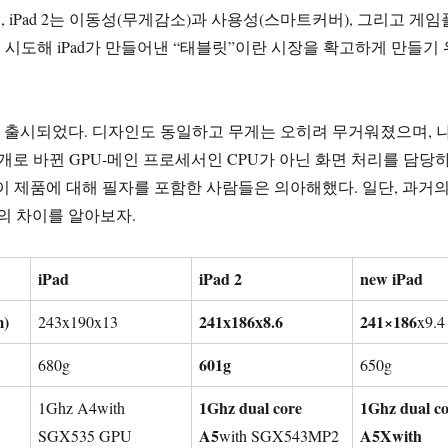
 iPad 2는 이동성(무게감소)과 사용성(스마트커버), 그리고 게임
시도해 iPad가 만들어낸 “태블릿”이란 시장을 확고하게 만들기 
ad가 출시되었다. 디자인도 동일하고 무게는 오히려 무거워졌으며, 
개로 바뀐 GPU-메인 프로세서인 CPU가 아닌 화면 처리를 담당
이 제품에 대해 필자를 포함한 사람들은 의아해했다. 일단, 과거
ad의 차이를 알아보자.
iPad
iPad 2
new iPad
)
241x186x8.6
241×186
243x190x13
x9.4
601g
680g
650g
1Ghz dual core
1Ghz dual c
1Ghz A4with
A5
A5X
with
SGX535 GPU
with SGX543MP2