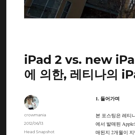
iPad 2 vs. new 
에 의한, 레티나의 iP
1. 들어가며
글
본 포스팅은 레티나
crowmania
쓴
작
에서 발매된 Appl
2012/06/13
이
성
카
매된지 2개월이 지
Head Snapshot