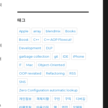
적
태그
Apple
array
blendmix
Books
Boost
C++
C++ AOP Flowcut!
최
Development
DLP
garbage collection
git
IDE
iPhone
태
IT
Mac
Object-Oriented
OOP revisited
Refactoring
RSS
SNS
Zero Configuration automatic lookup
의
개인정보
객체지향
구인
구직
디버깅
구
리팩토링
마음가짐
맥
면접
모델링