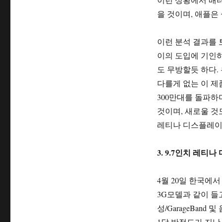
을 것이며, 애플은 
이런 분석 결과를 토
이의 도입에 기인
도 무방할듯 하다.
다를게 없는 이 제
300만대를 돌파
것이며, 새로울 것
레티나 디스플레이
3. 9.7인치 레티
4월 20일 한국에서 n
3G모델과 같이 들
성/GarageBan
1달 반정도가 지난 