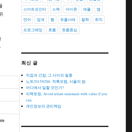
플
스마트포인터
스펙
아이폰
애플
앱
위
언어
업계
웹
유출사태
철학
취직
프로그래밍
흐름
흐름중심
나
하
의
최신 글
직접과 간접, 그 사이의 절충
노트20150206: 적록포럼, 서울의 밤.
어디에서 일할 것인가?
리팩토링: Avoid return statement with value if you
can.
개인정보의 관리책임
ore