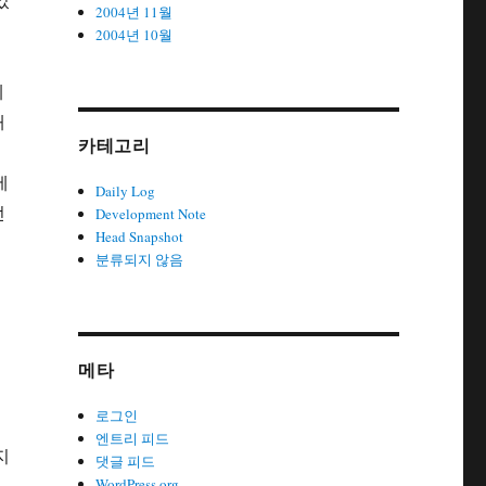
2004년 11월
2004년 10월
레
해
카테고리
에
Daily Log
던
Development Note
Head Snapshot
게
분류되지 않음
메타
로그인
엔트리 피드
지
댓글 피드
WordPress.org