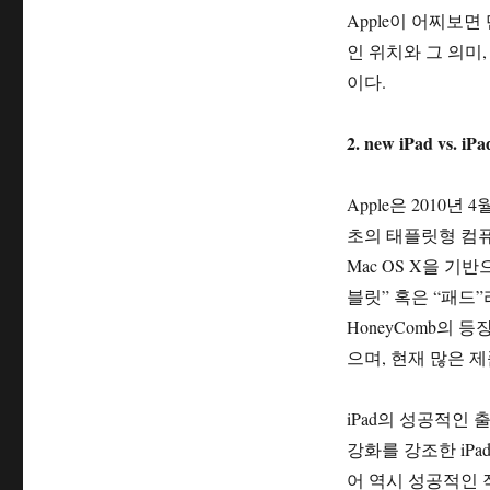
일
테
Apple이 어찌보
자
고
인 위치와 그 의미,
리
이다.
2. new iPad vs.
Apple은 2010
초의 태플릿형 컴
Mac OS X을 
블릿” 혹은 “패드”라
HoneyComb의
으며, 현재 많은 제
iPad의 성공적인
강화를 강조한 iP
어 역시 성공적인 