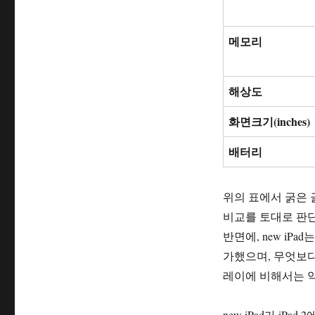
메모리
해상도
화면크기
(inches)
배터리
위의 표에서 굵은 
비교를 토대로 판단해
반면에, new iPa
가했으며, 무엇보다 
레이에 비해서는 약
new iPad가 i