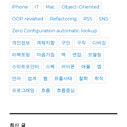
iPhone
IT
Mac
Object-Oriented
OOP revisited
Refactoring
RSS
SNS
Zero Configuration automatic lookup
개인정보
객체지향
구인
구직
디버깅
리팩토링
마음가짐
맥
면접
모델링
스마트포인터
스펙
아이폰
애플
앱
언어
업계
웹
유출사태
철학
취직
프로그래밍
흐름
흐름중심
최신 글