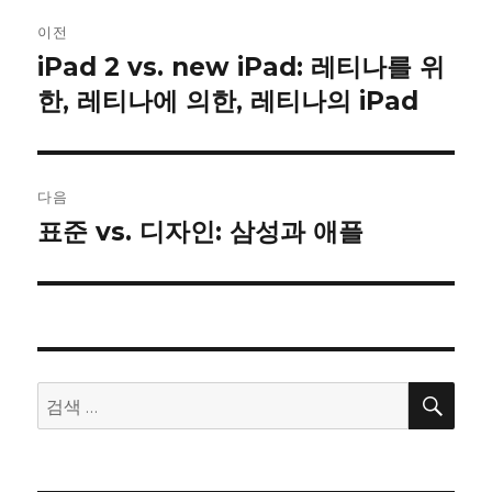
글
이전
내
iPad 2 vs. new iPad: 레티나를 위
이
전
한, 레티나에 의한, 레티나의 iPad
비
글:
게
이
다음
표준 vs. 디자인: 삼성과 애플
다
션
음
글:
검
검
색
색: