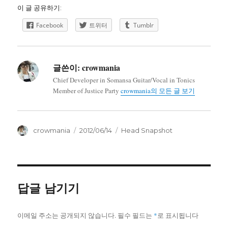
이 글 공유하기:
Facebook
트위터
Tumblr
글쓴이:
crowmania
Chief Developer in Somansa Guitar/Vocal in Tonics
Member of Justice Party
crowmania의 모든 글 보기
글
작
카
crowmania
2012/06/14
Head Snapshot
쓴
성
테
이
일
고
자
리
답글 남기기
이메일 주소는 공개되지 않습니다.
필수 필드는
*
로 표시됩니다