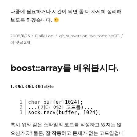
나중에 필요하거나 시간이 되면 좀 더 자세히 정리해
보도록 하겠습니다.
작
카
태
Tortoi
2009/11/25
Daily Log
git
,
subversion
,
svn
,
tortoiseGIT
성
테
그
와
에 댓글 2개
일
고
Subve
자
리
Local
Comm
boost::array를 배워봅시다.
의
사
용!
1. Old. Old. Old style
1
char
buffer[1024];
2
...(기타 여러 코드들)...
3
sock.recv(buffer, 1024);
혹시 위와 같은 스타일의 코드를 작성하고 있지는 않
으신가요? 물론, 잘 작동하고 문제가 없는 코드일겁니