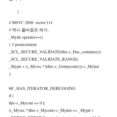
1
// MSVC 2008: vector:114
// 역시 줄바꿈은 제가..
_Myt& operator++()
{ // preincrement
_SCL_SECURE_VALIDATE(this->_Has_container());
_SCL_SECURE_VALIDATE_RANGE(
_Myptr < ((_Myvec *)(this->_Getmycont()))->_Mylast
);
#if _HAS_ITERATOR_DEBUGGING
if (
this->_Mycont == 0 ||
((_Myvec *)this->_Mycont)->_Mylast <= _Myptr )