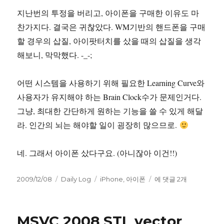
지난번의 투정을 버리고, 아이폰을 구매한 이유도 마
찬가지다. 결국은 귀찮았다. WM기반의 핸드폰을 구매
할 경우의 삽질, 아이팟터치를 샀을 때의 삽질을 생각
해보니, 막막했다. -_-;
어떤 시스템을 사용하기 위해 필요한 Learning Curve와
사용자가 유지해야 하는 Brain Clock수가 문제인거다.
그냥, 최대한 간단하게 원하는 기능을 쓸 수 있게 해달
라. 인간의 뇌는 해야할 일이 굉장히 많으므로.
네. 그래서 아이폰 샀다구요. (아니잖아 이건!!)
작
카
태
Let
2009/12/08
Daily Log
iPhone
,
아이폰
에 댓글 2개
성
테
그
me
일
고
free:
자
리
생
MSVC 2008 STL vector
각