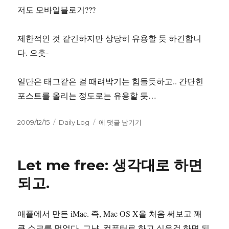
저도 모바일블로거???
제한적인 것 같긴하지만 상당히 유용할 듯 하긴합니
다. 으흣-
일단은 태그같은 걸 때려박기는 힘들듯하고.. 간단힌
포스트를 올리는 정도로는 유용할 듯…
작
카
자
2009/12/15
Daily Log
에 댓글 남기기
성
테
기
일
고
전
자
리
에
Let me free: 생각대로 하면
생
각
되고.
나
서…
애플에서 만든 iMac. 즉, Mac OS X을 처음 써보고 꽤
큰 쇼크를 먹었다. 그냥, 컴퓨터로 하고 싶은걸 하면 되