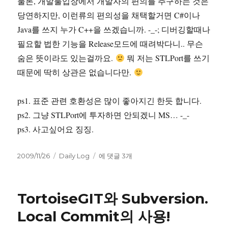
물론, 개발툴입장에서 개발자의 편의를 추구하는 것은
당연하지만, 이런류의 편의성을 채택할거면 C#이나
Java를 쓰지 누가 C++을 쓰겠습니까. -_-; 디버깅할때나
필요할 법한 기능을 Release모드에 때려박다니.. 무슨
숨은 뜻이라도 있는걸까요.
뭐 저는 STLPort를 쓰기
때문에 딱히 상관은 없습니다만.
ps1. 표준 관련 호환성은 많이 좋아지긴 한듯 합니다.
ps2. 그냥 STLPort에 투자하면 안되겠니 MS… -_-
ps3. 사고싶어요 징징.
작
카
MSVC
2009/11/26
Daily Log
에 댓글 3개
성
테
2008
일
고
STL
자
리
vector
TortoiseGIT와 Subversion.
Local Commit의 사용!