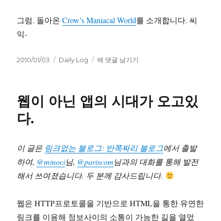
그럼. 돌아온
Crow’s Maniacal World
를 소개합니다. 씨
익-
작
카
이
2010/01/03
Daily Log
에 댓글 남기기
성
테
글
일
고
루
자
리
스
웹이 아닌 앱의 시대가 오고있
에
개
다.
설
했
습
이 글은
링크없는 블로그: 반쪽짜리 블로그
에서 출발
니
하여,
@minoci
님,
@pariscom
님과의 대화를 통해 발전
다.
해서 쓰여졌습니다. 두 분께 감사드립니다.
웹은 HTTP프로토콜을 기반으로 HTML을 통한 유연한
링크를 이용해 정보사이의 소통이 가능한 길을 열었