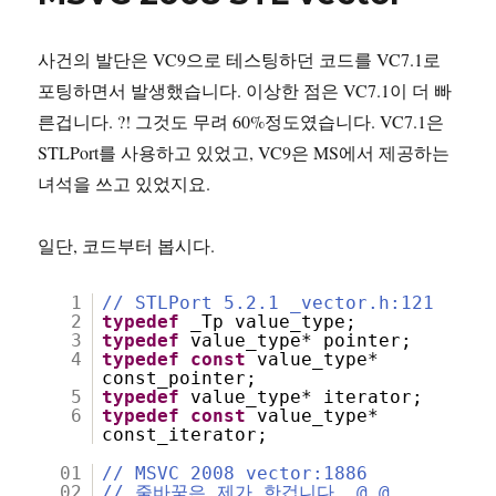
대
로
사건의 발단은 VC9으로 테스팅하던 코드를 VC7.1로
하
면
포팅하면서 발생했습니다. 이상한 점은 VC7.1이 더 빠
되
른겁니다. ?! 그것도 무려 60%정도였습니다. VC7.1은
고.
STLPort를 사용하고 있었고, VC9은 MS에서 제공하는
녀석을 쓰고 있었지요.
일단, 코드부터 봅시다.
1
// STLPort 5.2.1 _vector.h:121
2
typedef
_Tp value_type;
3
typedef
value_type* pointer;
4
typedef
const
value_type*
const_pointer;
5
typedef
value_type* iterator;
6
typedef
const
value_type*
const_iterator;
01
// MSVC 2008 vector:1886
02
// 줄바꿈은 제가 한겁니다. @_@