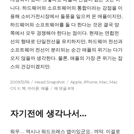
니다. 하드웨어와 소프트웨어의 통합이라는 강점을 이
용해 소비가전시장에서 돌풍을 일으켜 온 애플이지만,
하드웨어와 소프트웨어를 둘 다 한다는 것은 결국 양
쪽에서 모두 경쟁해야 한다는 점이다. 현재는 연합전
선의 형태로 단일전선을 유지하지만, 하드웨어 전선과
소프트웨어 전선이 분리되는 순간 애플의 위기는 다가
오지 않을까 생각한다. 물론, 애플의 가장 큰 위기는 잡
스의 건강이겠지만.
작
카
태
2009/12/16
Head Snapshot
Apple
,
iPhone
,
Mac
,
Mac
성
테
애
그
OS X
,
맥
,
아이폰
,
애플
에 댓글 8개
일
고
플
자
리
의
폐
자기전에 생각나서…
쇄
구
조
워우… 역시나 워드프레스 앱이있군요.. 꺄악. 이걸로