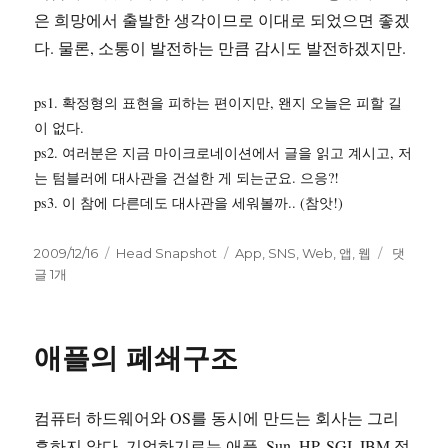
은 희망에서 출발한 생각이므로 이대로 되었으면 좋겠
다. 물론, 소통이 발전하는 만큼 감시도 발전하겠지만.
ps1. 확정형의 표현을 피하는 편이지만, 왠지 오늘은 피할 길
이 없다.
ps2. 여러분은 지금 마이크로네이션에서 글을 읽고 계시고, 저
는 텀블러에 대사관을 건설한 게 되는군요. 으응?!
ps3. 이 참에 다른데도 대사관을 세워볼까.. (참앗!)
작
카
태
웹
2009/12/16
Head Snapshot
App
,
SNS
,
Web
,
앱
,
웹
댓
성
테
그
이
글 1개
일
고
아
자
리
닌
앱
애플의 폐쇄구조
의
시
대
컴퓨터 하드웨어와 OS를 동시에 만드는 회사는 그리
가
오
흔하지 않다. 기억하기로는 애플, Sun, HP, SGI, IBM 정