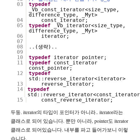
03
typedef
_Vb_const_iterator<size_type,
difference_type, _Myt>
04
const_iterator;
05
typedef
_Vb_iterator<size_type,
difference_type, _Myt>
06
iterator;
07
08
..(생략)..
09
10
typedef
iterator pointer;
11
typedef
const_iterator
const_pointer;
12
typedef
std::reverse_iterator<iterator>
13
reverse_iterator;
14
typedef
std::reverse_iterator<const_iterato
15
const_reverse_iterator;
두둥. iterator의 타입이 포인터가 아니라.. iterator라는
클래스로 되어 있습니다. 뿐만 아니라, pointer도 iterator
클래스로 되어있습니다. 내부를 파고 들어가보니 이렇
습니다.