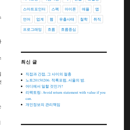
스마트포인터
스펙
아이폰
애플
앱
스
언어
업계
웹
유출사태
철학
취직
프로그래밍
흐름
흐름중심
사
호
스
최신 글
잃
직접과 간접, 그 사이의 절충
노트20150206: 적록포럼, 서울의 밤.
것
어디에서 일할 것인가?
리팩토링: Avoid return statement with value if you
can.
개인정보의 관리책임
는
의