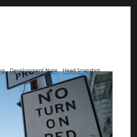
Log
Development Note
Head Snapshot