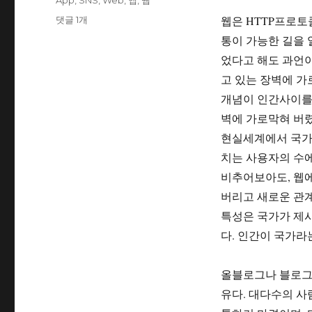
App
,
SNS
,
Web
,
앱
,
웹
자
고
그
웹
웹은 HTTP프로토
댓글 1개
리
이
통이 가능한 길을 
아
었다고 해도 과언이
닌
앱
고 있는 장벽에 가
의
개념이 인간사이를 
시
벽에 가로막혀 버렸
대
가
현실세계에서 국가
오
치는 사용자의 수에
고
비추어보아도, 웹
있
다.
버리고 새로운 관계
에
특성은 국가가 제
다. 인간이 국가라
올블로그나 블로그
유다. 대다수의 사