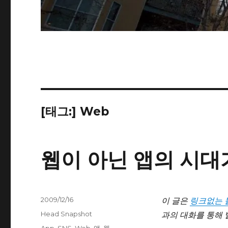
[태그:]
Web
웹이 아닌 앱의 시대
작
이 글은
링크없는 
2009/12/16
성
카
과의 대화를 통해 
Head Snapshot
일
테
태