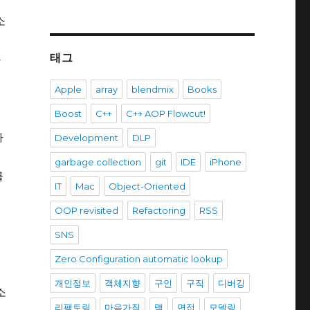
소
태그
하
Apple
array
blendmix
Books
Boost
C++
C++ AOP Flowcut!
가
Development
DLP
garbage collection
git
IDE
iPhone
를
IT
Mac
Object-Oriented
OOP revisited
Refactoring
RSS
SNS
Zero Configuration automatic lookup
이
개인정보
객체지향
구인
구직
디버깅
소
리팩토링
마음가짐
맥
면접
모델링