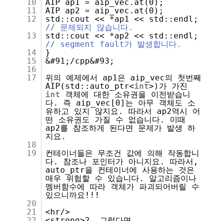
10
AIP ap1 = aip_vec.at(0);
11
AIP ap2 = aip_vec.at(0);
12
std::cout << *ap1 << std::endl;
// 문제되지 않습니다.
13
std::cout << *ap2 << std::endl;
// segment fault가 발생합니다.
14
}
15
&#91;/cpp&#93;
16
17
위의 예제에서 ap1은 aip_vec의 첫번째
AIP(std::auto_ptr<
int
>)가 가진
int
객체에 대한 소유권을 이전받습니
다. 즉 aip_vec[0]는 아무 객체도 소
유하고 있지 않지요. 따라서 ap2역시 어
떤 소유권도 가질 수 없습니다. 이때
ap2를 참조하게 된다면 문제가 발생 하
지요.
18
19
컨테이너들은 무조건 값에 의해 작동합니
다. 참조나 포인터가 아니지요. 따라서,
auto_ptr을 컨테이너에 사용하는 것은
매우 위험할 수 있습니다. 알고리즘이나
멤버함수에 따라 객체가 파괴되어버릴 수
있으니까요!!!
20
21
<hr/>
22
<strong>2. 그렇다면