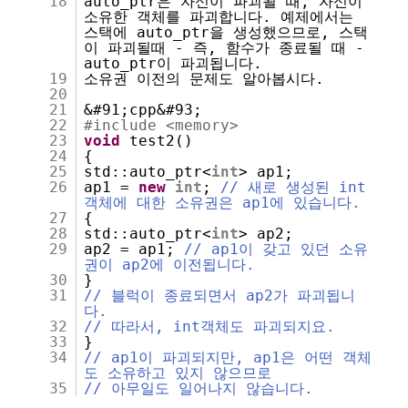
18
auto_ptr은 자신이 파괴될 때, 자신이
소유한 객체를 파괴합니다. 예제에서는
스택에 auto_ptr을 생성했으므로, 스택
이 파괴될때 - 즉, 함수가 종료될 때 -
auto_ptr이 파괴됩니다.
19
소유권 이전의 문제도 알아봅시다.
20
21
&#91;cpp&#93;
22
#include <memory>
23
void
test2()
24
{
25
std::auto_ptr<
int
> ap1;
26
ap1 =
new
int
;
// 새로 생성된 int
객체에 대한 소유권은 ap1에 있습니다.
27
{
28
std::auto_ptr<
int
> ap2;
29
ap2 = ap1;
// ap1이 갖고 있던 소유
권이 ap2에 이전됩니다.
30
}
31
// 블럭이 종료되면서 ap2가 파괴됩니
다.
32
// 따라서, int객체도 파괴되지요.
33
}
34
// ap1이 파괴되지만, ap1은 어떤 객체
도 소유하고 있지 않으므로
35
// 아무일도 일어나지 않습니다.