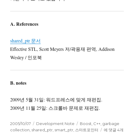
A. References
shared_ptr 문서
Effective STL, Scott Meyers 저/곽용재 편역, Addison
Wesley / 인포북
B. notes
2009년 5월 31일: 워드프레스에 맞게 재편집.
2009년 11월 25일: 스크롤바 문제로 재편집.
작
카
태
2005/10/07
Development Note
Boost
,
C++
,
garbage
성
테
그
boost::shared_p
collection
,
shared_ptr
,
smart_ptr
,
스마트포인터
에 댓글 4개