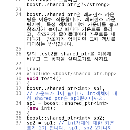
boost::shared_ptr은?</strong>
23
24
boost::shared_ptr은 레퍼런스 카운
팅을 이용해 작동합니다. 레퍼런스 카운
팅이란, 특정 객체에 대해 카운터를 놓고
참조자가 늘어날 때마다 카운트를 올리
고, 참조자가 줄어들때마다 카운트를 내
리다가, 참조자가 없어지면 그때 객체를
파괴하는 방식입니다.
25
26
앞의 test2를 shared_ptr을 이용해
바꾸고 그 동작을 살펴보기로 하지요.
27
28
[cpp]
29
#include <boost/shared_ptr.hpp>
30
void
test4()
31
{
32
boost::shared_ptr<
int
> sp1;
33
// 카운트가 1이 됩니다. int객체에 대
한 shared_ptr은 sp1뿐이니까요.
34
sp1 = boost::shared_ptr<
int
>
(
new
int
);
35
{
36
boost::shared_ptr<
int
> sp2;
37
sp2 = sp1;
// int객체에 대한 카운
트가 2가 됩니다. sp1, sp2 2개니까