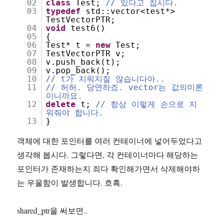
02
class
Test;
// 있다고 칩시다.
03
typedef
std::vector<test*>
TestVectorPTR;
04
void
test6()
05
{
06
Test* t =
new
Test;
07
TestVectorPTR v;
08
v.push_back(t);
09
v.pop_back();
10
// t가 지워지질 않습니다아..
11
// 허허. 당연하죠. vector는 값의미론
이니까요.
12
delete
t;
// 항상 이렇게 손으로 지
워줘야 합니다.
13
}
객체에 대한 포인터를 여러 컨테이너에 넣어두었다고
생각해 봅시다. 그렇다면, 각 컨테이너마다 해당하는
포인터가 존재하는지 죄다 확인해가면서 삭제해야하
는 우울함이 발생합니다. 흐흑.
shared_ptr을 써보면..