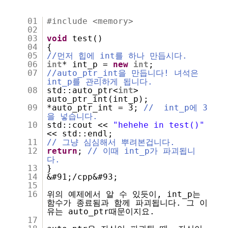
01
#include <memory>
02
03
void
test()
04
{
05
//먼저 힙에 int를 하나 만듭시다.
06
int
* int_p =
new
int
;
07
//auto_ptr_int을 만듭니다! 녀석은
int_p를 관리하게 됩니다.
08
std::auto_ptr<
int
>
auto_ptr_int(int_p);
09
*auto_ptr_int = 3;
// int_p에 3
을 넣습니다.
10
std::cout <<
"hehehe in test()"
<< std::endl;
11
// 그냥 심심해서 뿌려본겁니다.
12
return
;
// 이때 int_p가 파괴됩니
다.
13
}
14
&#91;/cpp&#93;
15
16
위의 예제에서 알 수 있듯이, int_p는
함수가 종료됨과 함께 파괴됩니다. 그 이
유는 auto_ptr때문이지요.
17