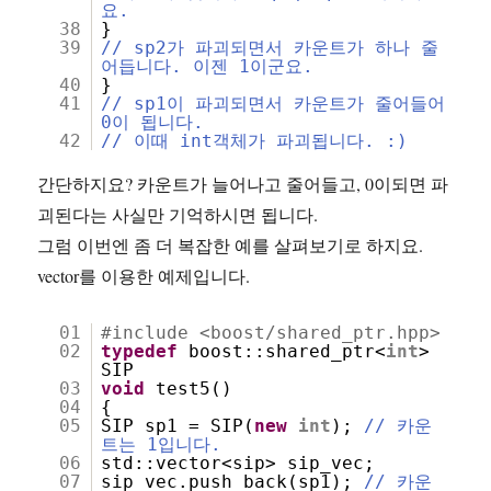
요.
38
}
39
// sp2가 파괴되면서 카운트가 하나 줄
어듭니다. 이젠 1이군요.
40
}
41
// sp1이 파괴되면서 카운트가 줄어들어
0이 됩니다.
42
// 이때 int객체가 파괴됩니다. :)
간단하지요? 카운트가 늘어나고 줄어들고, 0이되면 파
괴된다는 사실만 기억하시면 됩니다.
그럼 이번엔 좀 더 복잡한 예를 살펴보기로 하지요.
vector를 이용한 예제입니다.
01
#include <boost/shared_ptr.hpp>
02
typedef
boost::shared_ptr<
int
>
SIP
03
void
test5()
04
{
05
SIP sp1 = SIP(
new
int
);
// 카운
트는 1입니다.
06
std::vector<sip> sip_vec;
07
sip_vec.push_back(sp1);
// 카운