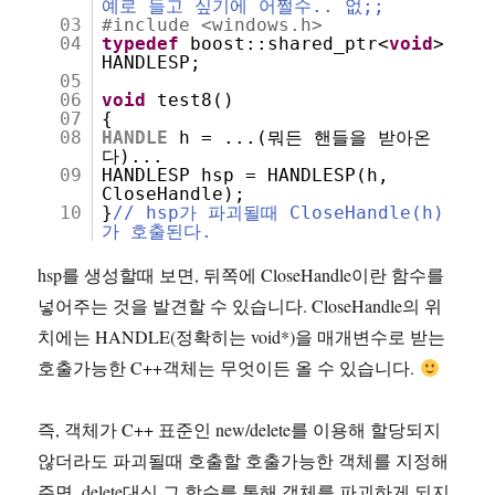
예로 들고 싶기에 어쩔수.. 없;;
03
#include <windows.h>
04
typedef
boost::shared_ptr<
void
>
HANDLESP;
05
06
void
test8()
07
{
08
HANDLE
h = ...(뭐든 핸들을 받아온
다)...
09
HANDLESP hsp = HANDLESP(h,
CloseHandle);
10
}
// hsp가 파괴될때 CloseHandle(h)
가 호출된다.
hsp를 생성할때 보면, 뒤쪽에 CloseHandle이란 함수를
넣어주는 것을 발견할 수 있습니다. CloseHandle의 위
치에는 HANDLE(정확히는 void*)을 매개변수로 받는
호출가능한 C++객체는 무엇이든 올 수 있습니다.
즉, 객체가 C++ 표준인 new/delete를 이용해 할당되지
않더라도 파괴될때 호출할 호출가능한 객체를 지정해
주면, delete대신 그 함수를 통해 객체를 파괴하게 되지