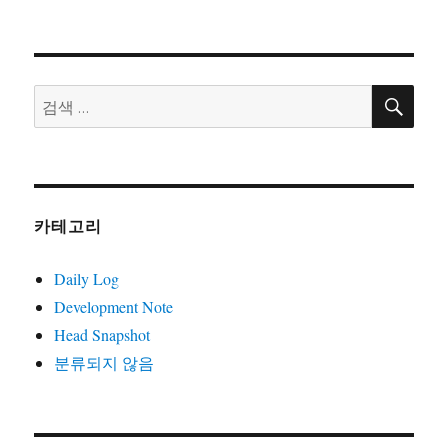
일
고
에
자
리
관
해!
검
검
색
색:
카테고리
Daily Log
Development Note
Head Snapshot
분류되지 않음