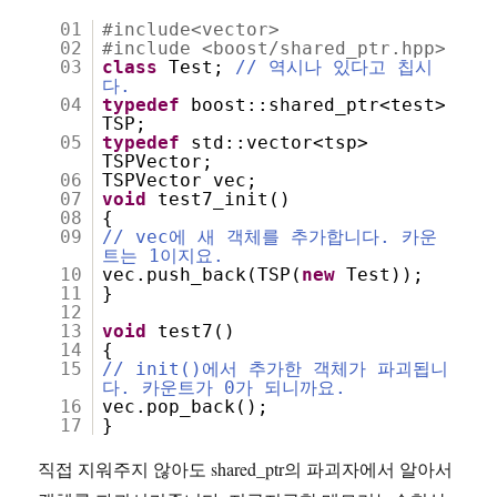
01
#include<vector>
02
#include <boost/shared_ptr.hpp>
03
class
Test;
// 역시나 있다고 칩시
다.
04
typedef
boost::shared_ptr<test>
TSP;
05
typedef
std::vector<tsp>
TSPVector;
06
TSPVector vec;
07
void
test7_init()
08
{
09
// vec에 새 객체를 추가합니다. 카운
트는 1이지요.
10
vec.push_back(TSP(
new
Test));
11
}
12
13
void
test7()
14
{
15
// init()에서 추가한 객체가 파괴됩니
다. 카운트가 0가 되니까요.
16
vec.pop_back();
17
}
직접 지워주지 않아도 shared_ptr의 파괴자에서 알아서