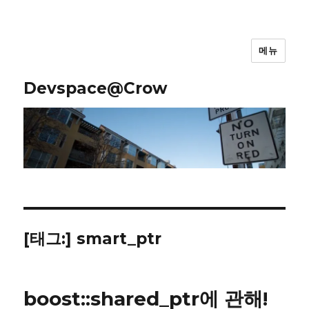
메뉴
Devspace@Crow
[태그:]
smart_ptr
boost::shared_ptr에 관해!