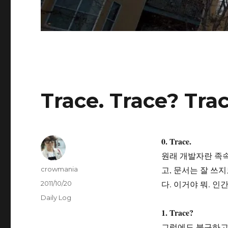
Trace. Trace? Trac
0. Trace.
원래 개발자란 족속
글
고, 문서는 잘 쓰
crowmania
쓴
작
다. 이거야 뭐. 
2011/10/20
이
성
카
Daily Log
일
테
1. Trace?
자
고
그럼에도 불구하고,