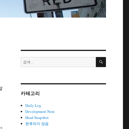
검
검
색
색:
않
카테고리
이
Daily Log
Development Note
Head Snapshot
분류되지 않음
기