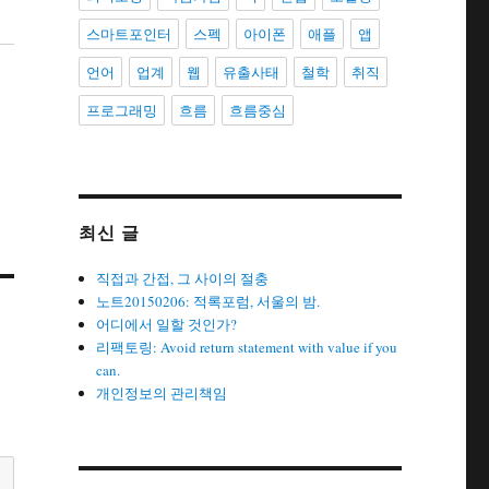
스마트포인터
스펙
아이폰
애플
앱
언어
업계
웹
유출사태
철학
취직
프로그래밍
흐름
흐름중심
최신 글
직접과 간접, 그 사이의 절충
노트20150206: 적록포럼, 서울의 밤.
어디에서 일할 것인가?
리팩토링: Avoid return statement with value if you
can.
개인정보의 관리책임