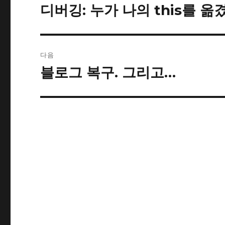
내
디버깅: 누가 나의 this를 옮
이
전
비
글:
게
다음
이
블로그 복구. 그리고…
다
음
션
글: