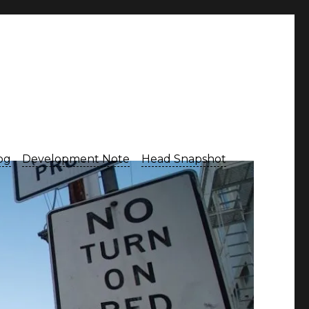
Log
Development Note
Head Snapshot