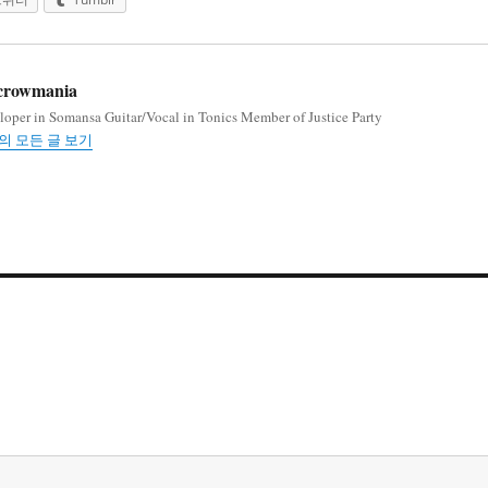
crowmania
loper in Somansa Guitar/Vocal in Tonics Member of Justice Party
ia의 모든 글 보기