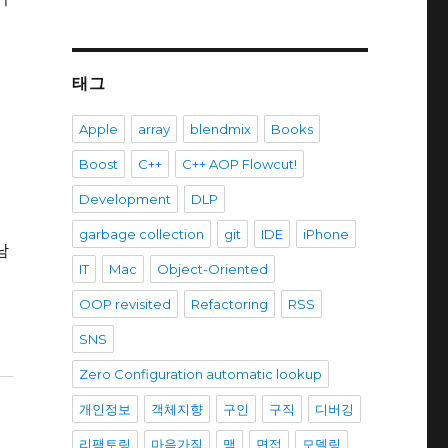
커
우
태그
Apple
array
blendmix
Books
Boost
C++
C++ AOP Flowcut!
Development
DLP
에
garbage collection
git
IDE
iPhone
남
IT
Mac
Object-Oriented
OOP revisited
Refactoring
RSS
SNS
Zero Configuration automatic lookup
개인정보
객체지향
구인
구직
디버깅
리팩토링
마음가짐
맥
면접
모델링