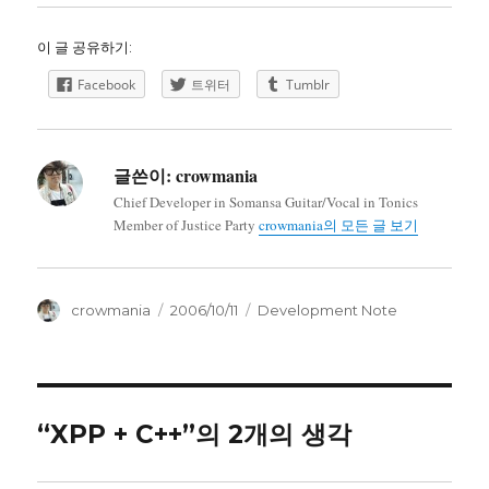
이 글 공유하기:
Facebook
트위터
Tumblr
글쓴이:
crowmania
Chief Developer in Somansa Guitar/Vocal in Tonics
Member of Justice Party
crowmania의 모든 글 보기
글
작
카
crowmania
2006/10/11
Development Note
쓴
성
테
이
일
고
자
리
“XPP + C++”의 2개의 생각