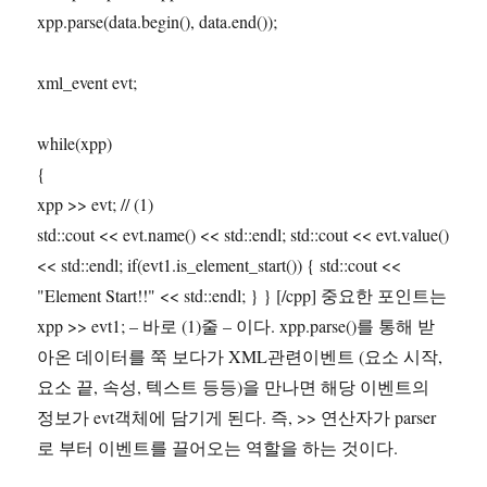
xpp.parse(data.begin(), data.end());
xml_event evt;
while(xpp)
{
xpp >> evt; // (1)
std::cout << evt.name() << std::endl; std::cout << evt.value()
<< std::endl; if(evt1.is_element_start()) { std::cout <<
"Element Start!!" << std::endl; } } [/cpp] 중요한 포인트는
xpp >> evt1; – 바로 (1)줄 – 이다. xpp.parse()를 통해 받
아온 데이터를 쭉 보다가 XML관련이벤트 (요소 시작,
요소 끝, 속성, 텍스트 등등)을 만나면 해당 이벤트의
정보가 evt객체에 담기게 된다. 즉, >> 연산자가 parser
로 부터 이벤트를 끌어오는 역할을 하는 것이다.