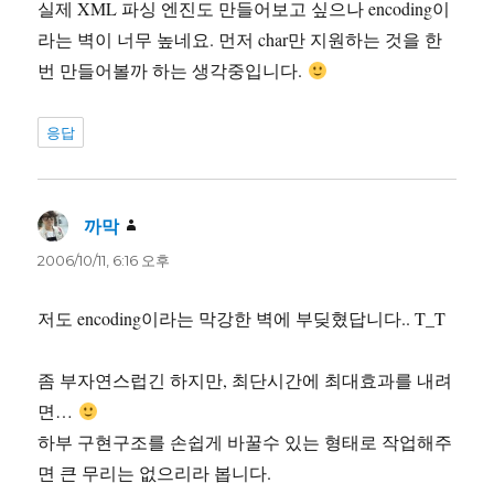
실제 XML 파싱 엔진도 만들어보고 싶으나 encoding이
라는 벽이 너무 높네요. 먼저 char만 지원하는 것을 한
번 만들어볼까 하는 생각중입니다.
응답
까막
댓
글:
2006/10/11, 6:16 오후
저도 encoding이라는 막강한 벽에 부딪혔답니다.. T_T
좀 부자연스럽긴 하지만, 최단시간에 최대효과를 내려
면…
하부 구현구조를 손쉽게 바꿀수 있는 형태로 작업해주
면 큰 무리는 없으리라 봅니다.