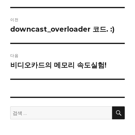
글
이전
내
downcast_overloader 코드. :)
이
전
비
글:
게
다음
이
비디오카드의 메모리 속도실험!
다
음
션
글:
검
검
색
색: