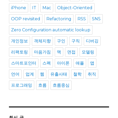
iPhone
IT
Mac
Object-Oriented
OOP revisited
Refactoring
RSS
SNS
Zero Configuration automatic lookup
개인정보
객체지향
구인
구직
디버깅
리팩토링
마음가짐
맥
면접
모델링
스마트포인터
스펙
아이폰
애플
앱
언어
업계
웹
유출사태
철학
취직
프로그래밍
흐름
흐름중심
최신 글